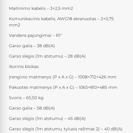
Maitinimo kabelis – 3×2,5 mm2
Komunikacinis kabelis, AWG18 ekranuotas – 2×0,75
mm2
Vandens pajungimai – R1″
Garso galia – 38 dB(A)
Garso slėgis (1m atstumu) – 28 dB(A)
Išorinis blokas:
Įrenginio matmenys (P x A x G) – 1008×712×426 mm
Pakuotės matmenys (P x A x G) – 1065×810×485 mm
Svoris – 65,50 kg
Garso galia – 58 dB(A)
Garso slėgis (1m atstumu) – 45 dB(A)
Garso slėgis (1m atstumu, tylusis režimas 2) – 40 dB(A)