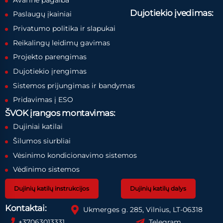
Dujotiekio įvedimas:
Paslaugų įkainiai
Privatumo politika ir slapukai
Reikalingų leidimų gavimas
Projekto parengimas
Dujotiekio įrengimas
Sistemos prijungimas ir bandymas
Pridavimas į ESO
ŠVOK įrangos montavimas:
Dujiniai katilai
Šilumos siurbliai
Vėsinimo kondicionavimo sistemos
Vėdinimo sistemos
Dujinių katilų instrukcijos
Dujinių katilų dalys
Kontaktai:
Ukmerges g. 285, Vilnius, LT-06318
+37063013331
Telegram