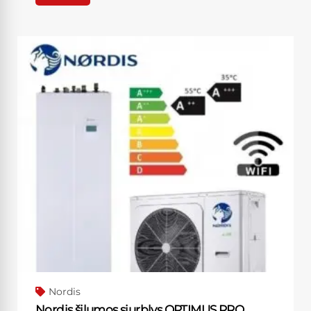
Nordis
Nordis šilumos siurblys OPTIMUS PRO