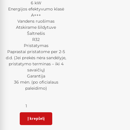
6 kW
Energijos efektyvumo klasė
A+++
Vandens ruošimas
Atskirame šildytuve
Šaltnešis
R32
Pristatymas
Paprastai pristatome per 2-5
d.d. (Jei prekės nėra sandėlyje,
pristatymo terminas – iki 4
savaičių)
Garantija
36 mėn. (po oficialaus
paleidimo)
Kiekis
Į krepšelį