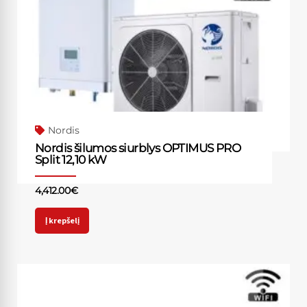
Nordis
Nordis šilumos siurblys OPTIMUS PRO
Split 12,10 kW
4,412.00
€
Į krepšelį