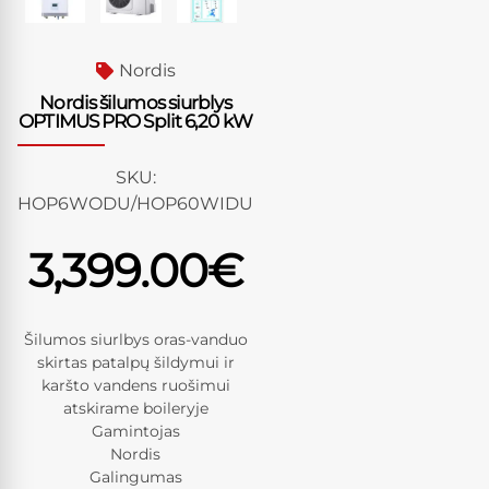
Nordis
Nordis šilumos siurblys
OPTIMUS PRO Split 6,20 kW
SKU:
HOP6WODU/HOP60WIDU
3,399.00
€
Šilumos siurlbys oras-vanduo
skirtas patalpų šildymui ir
karšto vandens ruošimui
atskirame boileryje
Gamintojas
Nordis
Galingumas