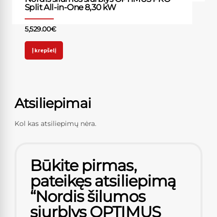
Split All-in-One 8,30 kW
5,529.00
€
Į krepšelį
Atsiliepimai
Kol kas atsiliepimų nėra.
Būkite pirmas,
pateikęs atsiliepimą
“Nordis šilumos
siurblys OPTIMUS