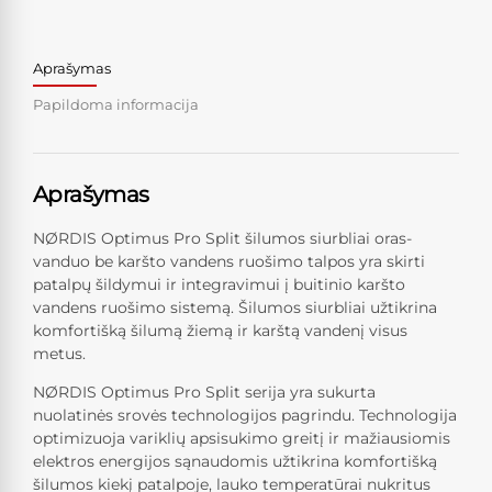
Aprašymas
Papildoma informacija
Aprašymas
NØRDIS Optimus Pro Split šilumos siurbliai oras-
vanduo be karšto vandens ruošimo talpos yra skirti
patalpų šildymui ir integravimui į buitinio karšto
vandens ruošimo sistemą. Šilumos siurbliai užtikrina
komfortišką šilumą žiemą ir karštą vandenį visus
metus.
NØRDIS Optimus Pro Split serija yra sukurta
nuolatinės srovės technologijos pagrindu. Technologija
optimizuoja variklių apsisukimo greitį ir mažiausiomis
elektros energijos sąnaudomis užtikrina komfortišką
šilumos kiekį patalpoje, lauko temperatūrai nukritus