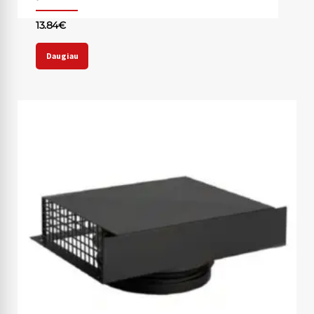
13.84
€
Daugiau