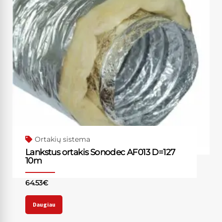
Ortakių sistema
Lankstus ortakis Sonodec AF013 D=127
10m
64.53
€
Daugiau