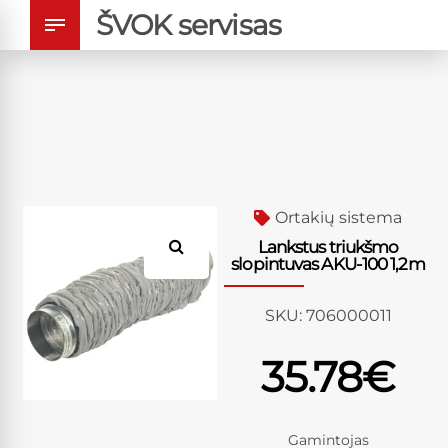
ŠVOK servisas
Ortakių sistema
Lankstus triukšmo
slopintuvas AKU-100 1,2m
SKU:
706000011
35.78
€
Gamintojas