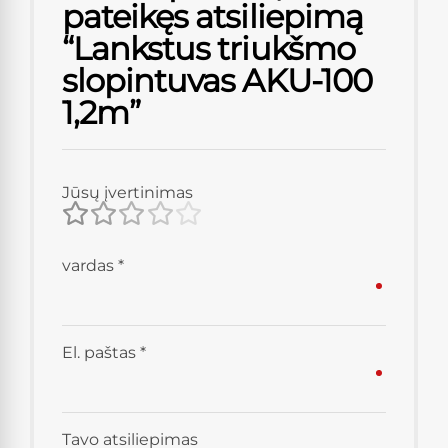
pateikęs atsiliepimą
“Lankstus triukšmo
slopintuvas AKU-100
1,2m”
Jūsų įvertinimas
vardas
*
El. paštas
*
Tavo atsiliepimas