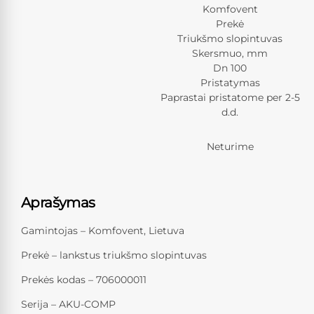
Komfovent
Prekė
Triukšmo slopintuvas
Skersmuo, mm
Dn 100
Pristatymas
Paprastai pristatome per 2-5
d.d.
Neturime
Aprašymas
Gamintojas – Komfovent, Lietuva
Prekė – lankstus triukšmo slopintuvas
Prekės kodas – 706000011
Serija – AKU-COMP