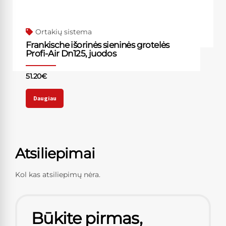
Ortakių sistema
Frankische išorinės sieninės grotelės
Profi-Air Dn125, juodos
51.20
€
Daugiau
Atsiliepimai
Kol kas atsiliepimų nėra.
Būkite pirmas,