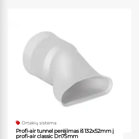
Ortakių sistema
Profi-air tunnel perėjimas iš 132x52mm į
profi-air classic Dn75mm