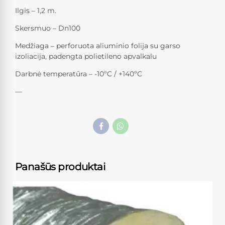
Ilgis – 1,2 m.
Skersmuo – Dn100
Medžiaga – perforuota aliuminio folija su garso
izoliacija, padengta polietileno apvalkalu
Darbnė temperatūra – -10ºC / +140ºC
—
Panašūs produktai