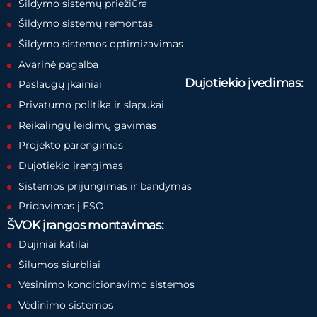
Šildymo sistemų priežiūra
Šildymo sistemų remontas
Šildymo sistemos optimizavimas
Avarinė pagalba
Dujotiekio įvedimas:
Paslaugų įkainiai
Privatumo politika ir slapukai
Reikalingų leidimų gavimas
Projekto parengimas
Dujotiekio įrengimas
Sistemos prijungimas ir bandymas
Pridavimas į ESO
ŠVOK įrangos montavimas:
Dujiniai katilai
Šilumos siurbliai
Vėsinimo kondicionavimo sistemos
Vėdinimo sistemos