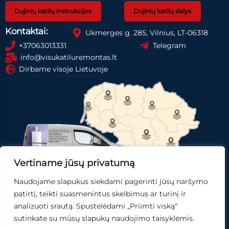
Dujinių katilų instrukcijos
Dujinių katilų dalys
Kontaktai:
Ukmerges g. 285, Vilnius, LT-06318
+37063013331
Telegram
info@visukatiluremontas.lt
Dirbame visoje Lietuvoje
Vertiname jūsų privatumą
Naudojame slapukus siekdami pagerinti jūsų naršymo
Registruotis paslaugai
Gauti pasiūlymą
patirtį, teikti suasmenintus skelbimus ar turinį ir
analizuoti srautą. Spustelėdami „Priimti viską“
Skubi pagalba
sutinkate su mūsų slapukų naudojimo taisyklėmis.