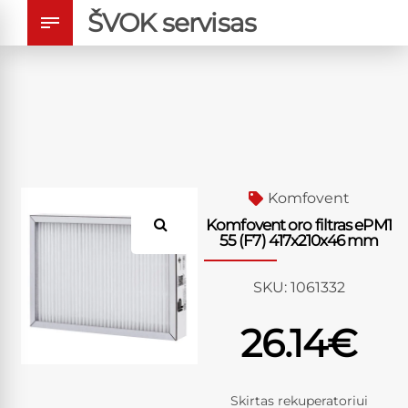
ŠVOK servisas
Komfovent
Komfovent oro filtras ePM1
55 (F7) 417x210x46 mm
SKU:
1061332
26.14
€
Skirtas rekuperatoriui