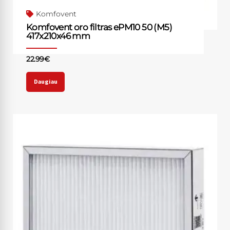
Komfovent
Komfovent oro filtras ePM10 50 (M5)
417x210x46 mm
22.99
€
Daugiau