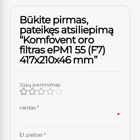
Būkite pirmas,
pateikęs atsiliepimą
“Komfovent oro
filtras ePM1 55 (F7)
417x210x46 mm”
Jūsų įvertinimas
vardas
*
El. paštas
*