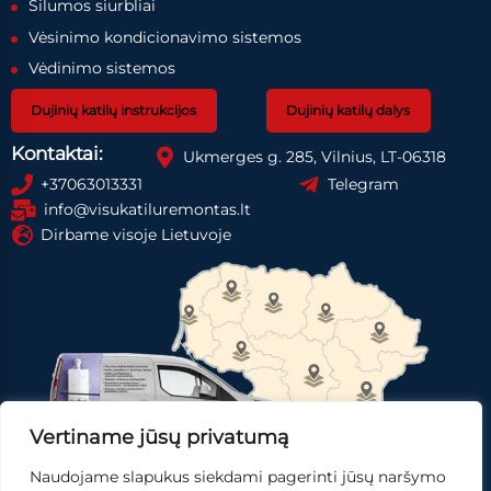
Šilumos siurbliai
Vėsinimo kondicionavimo sistemos
Vėdinimo sistemos
Dujinių katilų instrukcijos
Dujinių katilų dalys
Kontaktai:
Ukmerges g. 285, Vilnius, LT-06318
+37063013331
Telegram
info@visukatiluremontas.lt
Dirbame visoje Lietuvoje
Vertiname jūsų privatumą
Naudojame slapukus siekdami pagerinti jūsų naršymo