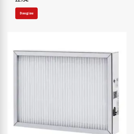
22.75
€
Daugiau