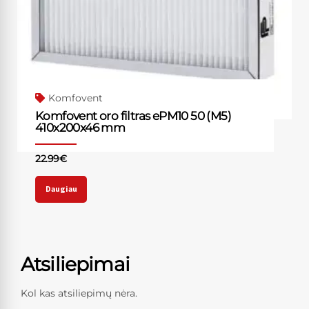
Komfovent
Komfovent oro filtras ePM10 50 (M5)
410x200x46 mm
22.99
€
Daugiau
Atsiliepimai
Kol kas atsiliepimų nėra.