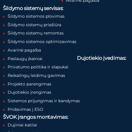
Avarinė pagalba
Šildymo sistemų servisas:
Šildymo sistemos plovimas
Šildymo sistemų priežiūra
Šildymo sistemų remontas
Šildymo sistemos optimizavimas
Avarinė pagalba
Dujotiekio įvedimas:
Paslaugų įkainiai
Privatumo politika ir slapukai
Reikalingų leidimų gavimas
Projekto parengimas
Dujotiekio įrengimas
Sistemos prijungimas ir bandymas
Pridavimas į ESO
ŠVOK įrangos montavimas:
Dujiniai katilai