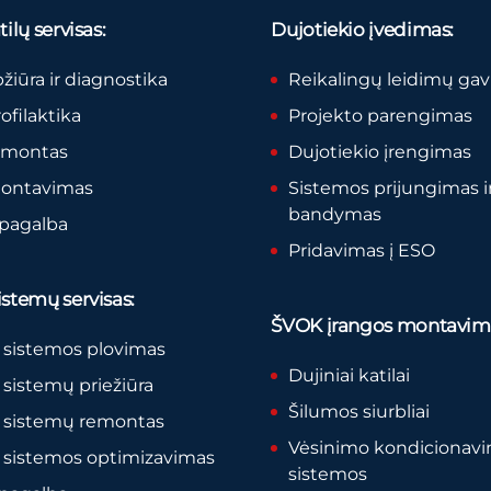
ilų servisas:
Dujotiekio įvedimas:
pžiūra ir diagnostika
Reikalingų leidimų ga
rofilaktika
Projekto parengimas
remontas
Dujotiekio įrengimas
montavimas
Sistemos prijungimas i
bandymas
 pagalba
Pridavimas į ESO
stemų servisas:
ŠVOK įrangos montavim
 sistemos plovimas
Dujiniai katilai
sistemų priežiūra
Šilumos siurbliai
 sistemų remontas
Vėsinimo kondicionav
 sistemos optimizavimas
sistemos