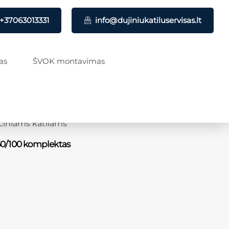
+37063013331
info@dujiniukatiluservisas.lt
as
ŠVOK montavimas
iniams katilams
0/100 komplektas