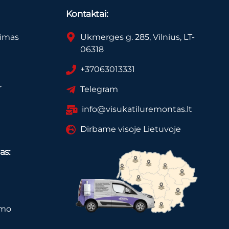
Kontaktai:
vimas
Ukmerges g. 285, Vilnius, LT-
06318
+37063013331
r
Telegram
info@visukatiluremontas.lt
Dirbame visoje Lietuvoje
as:
imo