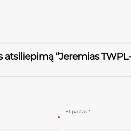
ęs atsiliepimą “Jeremias TW
El. paštas
*