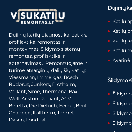
Dujinių kat
Katilų a
Katilų p
Dujinių katilų diagnostika, patikra,
Katilų 
profilaktika, remontas ir
montavimas. Šildymo sistemų
Katilų 
remontas, profilaktika ir
Avarinė
aptarnavimas . Remontuojame ir
turime atsarginių dalių šių katilų:
Viessmann, Immergas, Bosch,
Šildymo si
Buderus, Junkers, Protherm,
Vaillant, Sime, Thermona, Baxi,
Šildymo
Wolf, Ariston, Radiant, ACV,
Šildymo 
Beretta, Die Dietrich, Ferroli, Beril,
Chappee, Italtherm, Termet,
Šildymo
Daikin, Fondital
Šildymo