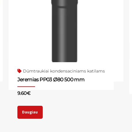
Dūmtraukiai kondensaciniams katilams
Jeremias PP03 Ø80 500 mm
9.60
€
Daugiau