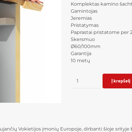
Komplektas kamino šach
Gamintojas
Jeremias
Pristatymas
Paprastai pristatome per 2
Skersmuo
Ø60/100mm
Garantija
10 metų
Kiekis
Į krepšelį
ančių Vokietijos įmonių Europoje, dirbanti šioje srityje