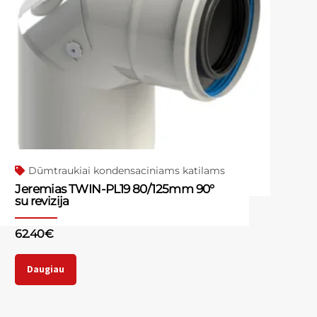
Dūmtraukiai kondensaciniams katilams
Jeremias TWIN-PL19 80/125mm 90°
su revizija
62.40
€
Daugiau