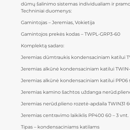
dūmų šalinimo sistemas individualiam ir pramo
Techniniai duomenys:
Gamintojas – Jeremias, Vokietija
Gamintojos prekės kodas – TWPL-GRP3-60
Komplektą sadaro:
Jeremias dūmtraukis kondensaciniam katilui 
Jeremias alkūnė kondensaciniam katilui TWIN-P
Jeremias alkūnė kondensaciniam katilui PP06 Ø
Jeremias kamino šachtos uždanga nerūd.plieno
Jeremias nerūd.plieno rozetė-apdaila TWIN31 60
Jeremias centravimo laikiklis PP400 60 – 3 vnt.
Tipas – kondensaciniams katilams