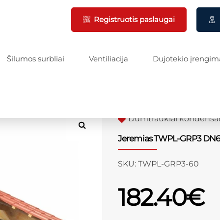
Registruotis paslaugai
Šilumos surbliai
Ventiliacija
Dujotekio įrengim
Dūmtraukiai kondensac
Jeremias TWPL-GRP3 DN6
SKU:
TWPL-GRP3-60
182.40
€