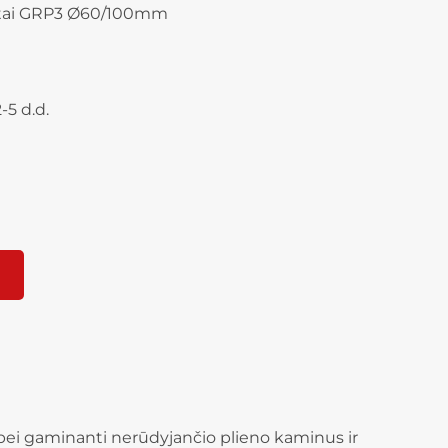
tai GRP3 Ø60/100mm
-5 d.d.
 bei gaminanti nerūdyjančio plieno kaminus ir