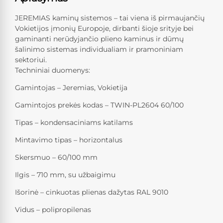
JEREMIAS kaminų sistemos – tai viena iš pirmaujančių
Vokietijos įmonių Europoje, dirbanti šioje srityje bei
gaminanti nerūdyjančio plieno kaminus ir dūmų
šalinimo sistemas individualiam ir pramoniniam
sektoriui.
Techniniai duomenys:
Gamintojas – Jeremias, Vokietija
Gamintojos prekės kodas – TWIN-PL2604 60/100
Tipas – kondensaciniams katilams
Mintavimo tipas – horizontalus
Skersmuo – 60/100 mm
Ilgis – 710 mm, su užbaigimu
Išorinė – cinkuotas plienas dažytas RAL 9010
Vidus – polipropilenas