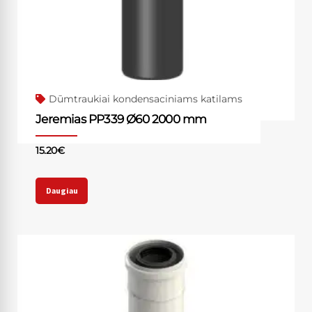
Dūmtraukiai kondensaciniams katilams
Jeremias PP339 Ø60 2000 mm
15.20
€
Daugiau