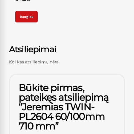
Daugiau
Atsiliepimai
Kol kas atsiliepimų nėra.
Būkite pirmas,
pateikęs atsiliepimą
“Jeremias TWIN-
PL2604 60/100mm
710 mm”