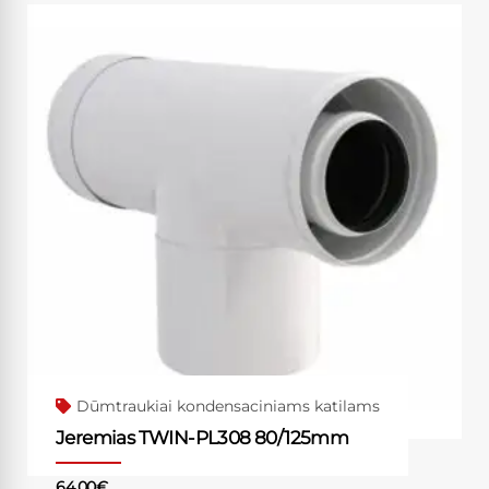
Dūmtraukiai kondensaciniams katilams
Jeremias TWIN-PL308 80/125mm
64.00
€