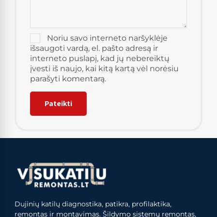
Noriu savo interneto naršyklėje
išsaugoti vardą, el. pašto adresą ir
interneto puslapį, kad jų nebereiktų
įvesti iš naujo, kai kitą kartą vėl norėsiu
parašyti komentarą.
Dujinių katilų diagnostika, patikra, profilaktika,
remontas ir montavimas. Šildymo sistemų remontas,