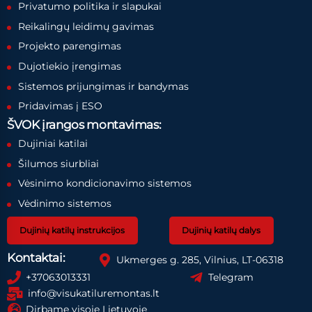
Privatumo politika ir slapukai
Reikalingų leidimų gavimas
Projekto parengimas
Dujotiekio įrengimas
Sistemos prijungimas ir bandymas
Pridavimas į ESO
ŠVOK įrangos montavimas:
Dujiniai katilai
Šilumos siurbliai
Vėsinimo kondicionavimo sistemos
Vėdinimo sistemos
Dujinių katilų instrukcijos
Dujinių katilų dalys
Kontaktai:
Ukmerges g. 285, Vilnius, LT-06318
+37063013331
Telegram
info@visukatiluremontas.lt
Dirbame visoje Lietuvoje