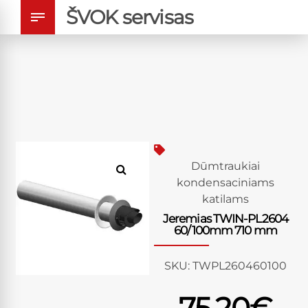
ŠVOK servisas
Dūmtraukiai
kondensaciniams
katilams
Jeremias TWIN-PL2604
60/100mm 710 mm
SKU:
TWPL260460100
75.20
€