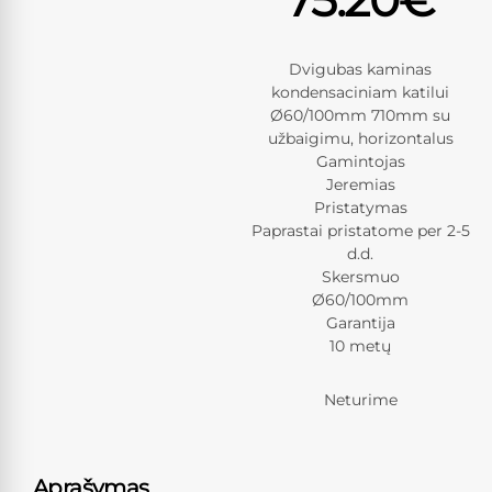
Dvigubas kaminas
kondensaciniam katilui
Ø60/100mm 710mm su
užbaigimu, horizontalus
Gamintojas
Jeremias
Pristatymas
Paprastai pristatome per 2-5
d.d.
Skersmuo
Ø60/100mm
Garantija
10 metų
Neturime
Aprašymas