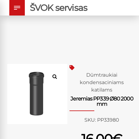
ŠVOK servisas
Dūmtraukiai
kondensaciniams
katilams
Jeremias PP339 Ø80 2000
mm
SKU:
PP33980
16.00
€