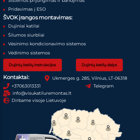
Sistemos prijungimas ir bandymas
Pridavimas į ESO
ŠVOK įrangos montavimas:
Dujiniai katilai
Šilumos siurbliai
Vėsinimo kondicionavimo sistemos
Vėdinimo sistemos
Dujinių katilų instrukcijos
Dujinių katilų dalys
Kontaktai:
Ukmerges g. 285, Vilnius, LT-06318
+37063013331
Telegram
info@visukatiluremontas.lt
Dirbame visoje Lietuvoje