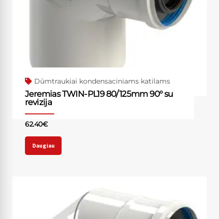
Dūmtraukiai kondensaciniams katilams
Jeremias TWIN-PL19 80/125mm 90° su
revizija
62.40
€
Daugiau