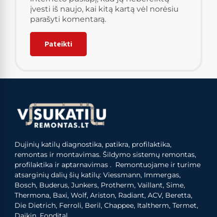
įvesti iš naujo, kai kitą kartą vėl norėsiu
parašyti komentarą.
Dujinių katilų diagnostika, patikra, profilaktika,
remontas ir montavimas. Šildymo sistemų remontas,
profilaktika ir aptarnavimas . Remontuojame ir turime
atsarginių dalių šių katilų: Viessmann, Immergas,
Bosch, Buderus, Junkers, Protherm, Vaillant, Sime,
Thermona, Baxi, Wolf, Ariston, Radiant, ACV, Beretta,
Die Dietrich, Ferroli, Beril, Chappee, Italtherm, Termet,
Daikin, Fondital