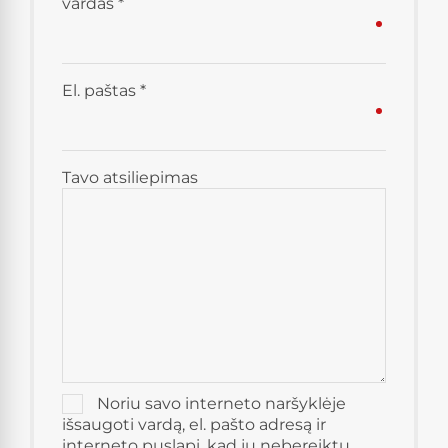
vardas
*
El. paštas
*
Tavo atsiliepimas
Noriu savo interneto naršyklėje
išsaugoti vardą, el. pašto adresą ir
interneto puslapį, kad jų nebereiktų