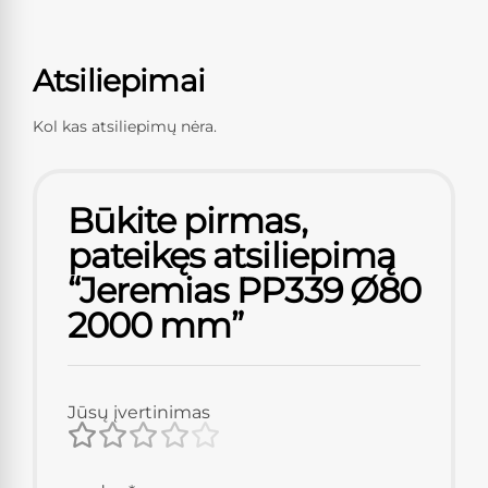
Atsiliepimai
Kol kas atsiliepimų nėra.
Būkite pirmas,
pateikęs atsiliepimą
“Jeremias PP339 Ø80
2000 mm”
Jūsų įvertinimas