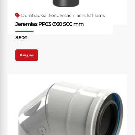
Dūmtraukiai kondensaciniams katilams
Jeremias PP03 Ø60 500 mm
8.80
€
Daugiau