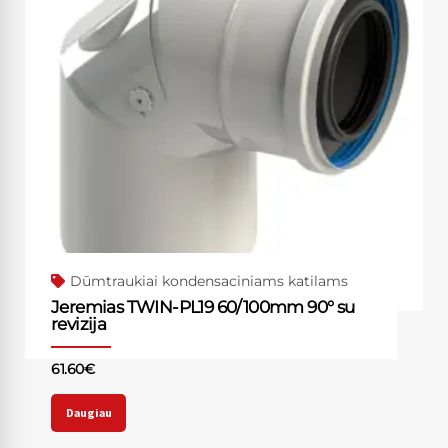
Dūmtraukiai kondensaciniams katilams
Jeremias TWIN-PL19 60/100mm 90° su
revizija
61.60
€
Daugiau