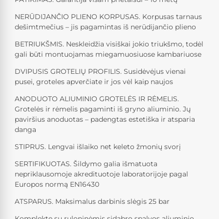
NERŪDIJANČIO PLIENO KORPUSAS. Korpusas tarnaus
dešimtmečius – jis pagamintas iš nerūdijančio plieno
BETRIUKŠMIS. Neskleidžia visiškai jokio triukšmo, todėl
gali būti montuojamas miegamuosiuose kambariuose
DVIPUSIS GROTELIŲ PROFILIS. Susidėvėjus vienai
pusei, groteles apverčiate ir jos vėl kaip naujos
ANODUOTO ALIUMINIO GROTELĖS IR RĖMELIS.
Grotelės ir rėmelis pagaminti iš gryno aliuminio. Jų
paviršius anoduotas – padengtas estetiška ir atsparia
danga
STIPRUS. Lengvai išlaiko net keleto žmonių svorį
SERTIFIKUOTAS. Šildymo galia išmatuota
nepriklausomoje akredituotoje laboratorijoje pagal
Europos normą EN16430
ATSPARUS. Maksimalus darbinis slėgis 25 bar
Komplekte su ruloninėmis sidabro spalvos aliuminio