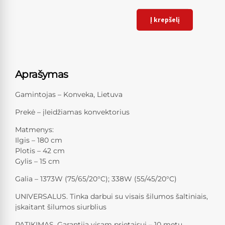
Į krepšelį
Aprašymas
Gamintojas – Konveka, Lietuva
Prekė – įleidžiamas konvektorius
Matmenys:
Ilgis – 180 cm
Plotis – 42 cm
Gylis – 15 cm
Galia – 1373W (75/65/20°C); 338W (55/45/20°C)
UNIVERSALUS. Tinka darbui su visais šilumos šaltiniais,
įskaitant šilumos siurblius
PATIKIMAS. Garantija visam prietaisui – 10 metų