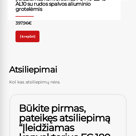
AL10 su rudos spalvos aliuminio
grotelėmis
397.96
€
Į krepšelį
Atsiliepimai
Kol kas atsiliepimų nėra.
Būkite pirmas,
pateikęs atsiliepimą
“Įleidžiamas