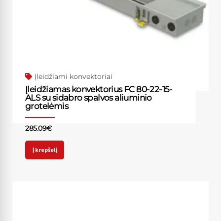
Įleidžiami konvektoriai
Įleidžiamas konvektorius FC 80-22-15-
ALS su sidabro spalvos aliuminio
grotelėmis
285.09
€
Į krepšelį