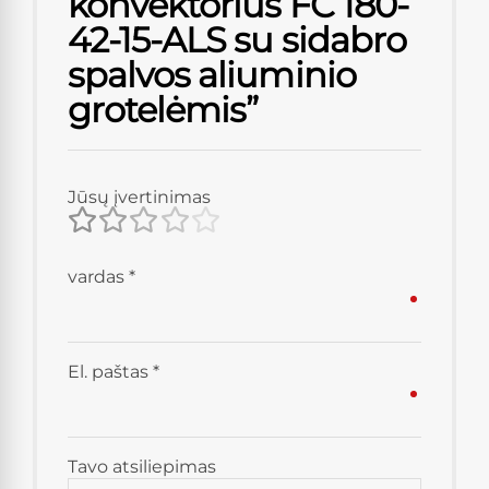
konvektorius FC 180-
42-15-ALS su sidabro
spalvos aliuminio
grotelėmis”
Jūsų įvertinimas
vardas
*
El. paštas
*
Tavo atsiliepimas