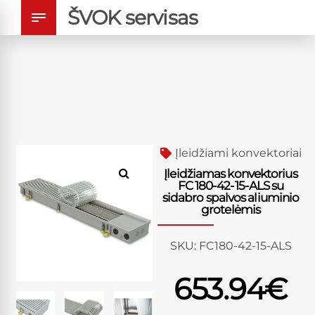
ŠVOK servisas
Įleidžiami konvektoriai
Įleidžiamas konvektorius
FC 180-42-15-ALS su
sidabro spalvos aliuminio
grotelėmis
SKU:
FC180-42-15-ALS
653.94
€