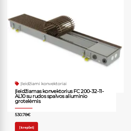
Įleidžiami konvektoriai
Įleidžiamas konvektorius FC 200-32-11-
AL10 su rudos spalvos aliuminio
grotelėmis
530.78
€
Į krepšelį