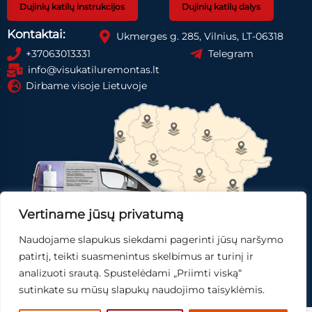
Dujinių katilų instrukcijos
Dujinių katilų dalys
Kontaktai:
Ukmerges g. 285, Vilnius, LT-06318
+37063013331
Telegram
info@visukatiluremontas.lt
Dirbame visoje Lietuvoje
Vertiname jūsų privatumą
Naudojame slapukus siekdami pagerinti jūsų naršymo
Registruotis paslaugai
Gauti pasiūlymą
patirtį, teikti suasmenintus skelbimus ar turinį ir
analizuoti srautą. Spustelėdami „Priimti viską“
Skubi pagalba
sutinkate su mūsų slapukų naudojimo taisyklėmis.