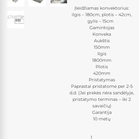
Įleidžiamas konvektorius:
ilgis – 180cm, plotis – 42cm,
gylis – 15cm
Gamintojas
Konveka
Aukštis
150mm
Ilgis
1800mm
Plotis
420mm
Pristatymas
Paprastai pristatome per 2-5
d.d. (Jei prekės nėra sandėlyje,
pristatymo terminas – iki 2
savaičių)
Garantija
10 metų
Kiekis