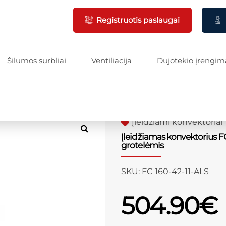
Registruotis paslaugai
Šilumos surbliai
Ventiliacija
Dujotekio įrengim
Įleidžiami konvektoriai
Įleidžiamas konvektorius FC
grotelėmis
SKU:
FC 160-42-11-ALS
504.90
€