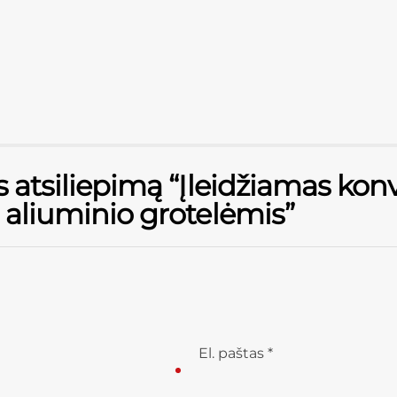
 atsiliepimą “Įleidžiamas konv
 aliuminio grotelėmis”
El. paštas
*