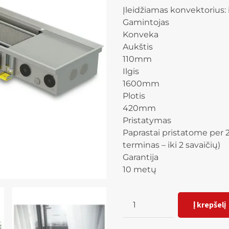
Įleidžiamas konvektorius: 
Gamintojas
Konveka
Aukštis
110mm
Ilgis
1600mm
Plotis
420mm
Pristatymas
Paprastai pristatome per 2
terminas – iki 2 savaičių)
Garantija
10 metų
Kiekis
Į krepšelį