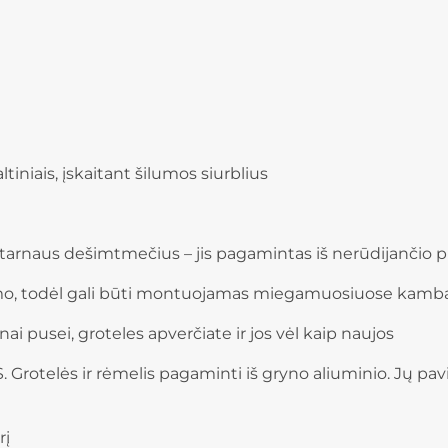
iniais, įskaitant šilumos siurblius
naus dešimtmečius – jis pagamintas iš nerūdijančio p
kšmo, todėl gali būti montuojamas miegamuosiuose kamb
 pusei, groteles apverčiate ir jos vėl kaip naujos
elės ir rėmelis pagaminti iš gryno aliuminio. Jų pavir
rį