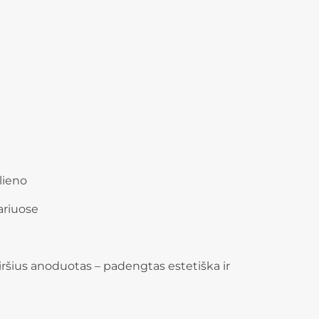
lieno
ariuose
šius anoduotas – padengtas estetiška ir