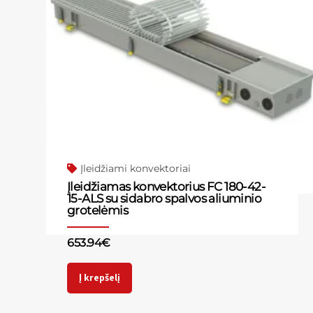
Įleidžiami konvektoriai
Įleidžiamas konvektorius FC 180-42-
15-ALS su sidabro spalvos aliuminio
grotelėmis
653.94
€
Į krepšelį