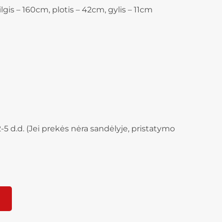
ilgis – 160cm, plotis – 42cm, gylis – 11cm
-5 d.d. (Jei prekės nėra sandėlyje, pristatymo