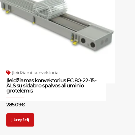
Įleidžiami konvektoriai
Įleidžiamas konvektorius FC 80-22-15-
ALS su sidabro spalvos aliuminio
grotelėmis
285.09
€
Į krepšelį