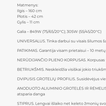
Matmenys:
Ilgis – 160 cm
Plotis – 42 cm
Gylis – 11 cm
Galia – 849W (75/65/20°C); 305W (55/45/20°C)
UNIVERSALUS. Tinka darbui su visais šilumos šalt
PATIKIMAS. Garantija visam prietaisui – 10 metų
NERŪDIJANČIO PLIENO KORPUSAS. Korpusas tar
BETRIUKŠMIS. Neskleidžia visiškai jokio triu
DVIPUSIS GROTELIŲ PROFILIS. Susidėvėjus vienai
ANODUOTO ALIUMINIO GROTELĖS IR RĖMELIS. Grot
atsparia danga
STIPRUS. Lengvai išlaiko net keleto žmonių svo