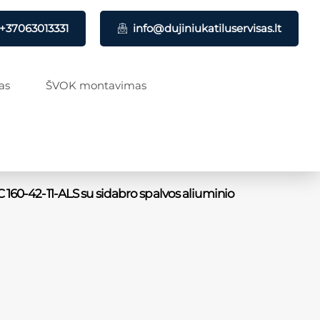
+37063013331
info@dujiniukatiluservisas.lt
as
ŠVOK montavimas
 160-42-11-ALS su sidabro spalvos aliuminio