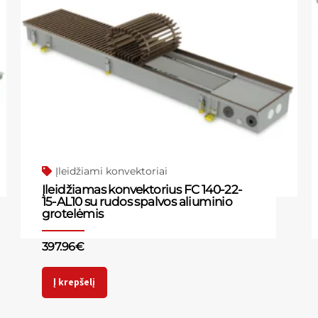
Įleidžiami konvektoriai
Įleidžiamas konvektorius FC 140-22-
15-AL10 su rudos spalvos aliuminio
grotelėmis
397.96
€
Į krepšelį