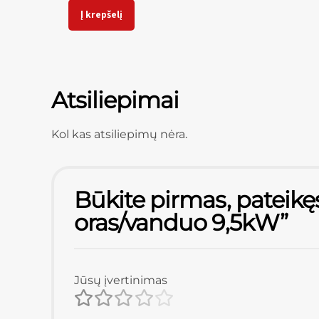
Į krepšelį
Atsiliepimai
Kol kas atsiliepimų nėra.
Būkite pirmas, pateikęs
oras/vanduo 9,5kW”
Jūsų įvertinimas