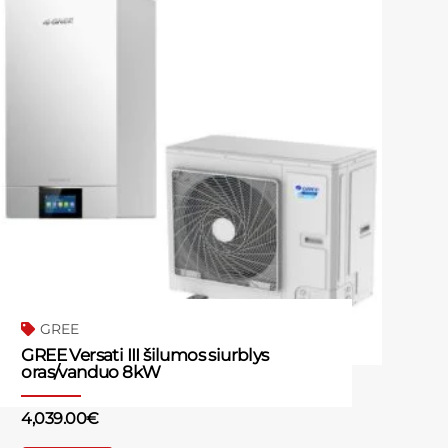
GREE
GREE Versati III šilumos siurblys
oras/vanduo 8kW
4,039.00
€