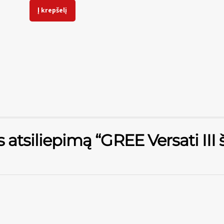
Į krepšelį
 atsiliepimą “GREE Versati III 