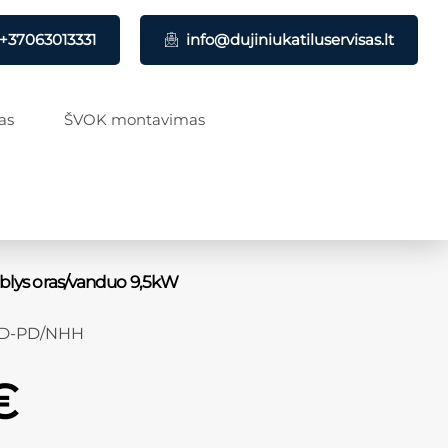
+37063013331
info@dujiniukatiluservisas.lt
as
ŠVOK montavimas
urblys oras/vanduo 9,5kW
PD-PD/NHH
€