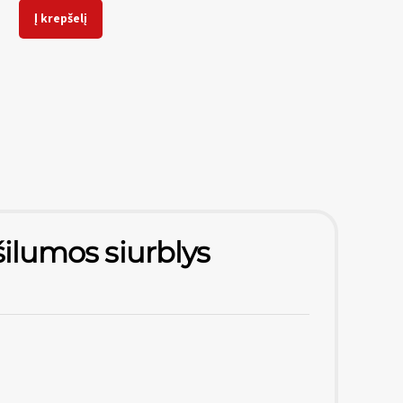
Į krepšelį
šilumos siurblys