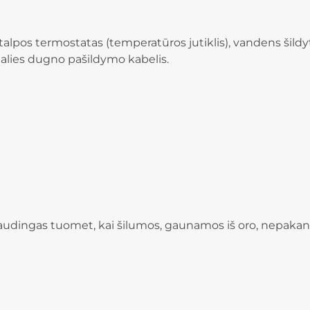
lpos termostatas (temperatūros jutiklis), vandens šildytuv
 dalies dugno pašildymo kabelis.
naudingas tuomet, kai šilumos, gaunamos iš oro, nepaka