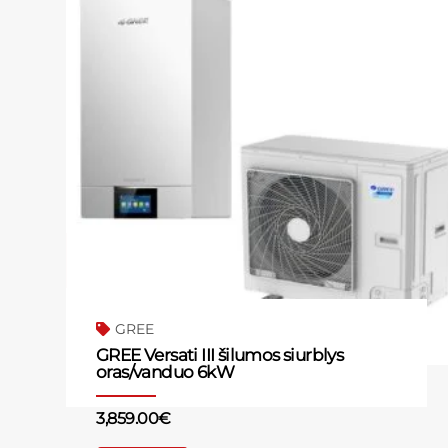
GREE
GREE Versati III šilumos siurblys
oras/vanduo 6kW
3,859.00
€