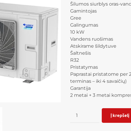
Šilumos siurblys oras-van
Gamintojas
Gree
Galingumas
10 kW
Vandens ruošimas
Atskirame šildytuve
Šaltnešis
R32
Pristatymas
Paprastai pristatome per 2
terminas – iki 4 savaičių)
Garantija
2 metai + 3 metai kompres
Kiekis
Į krepšelį