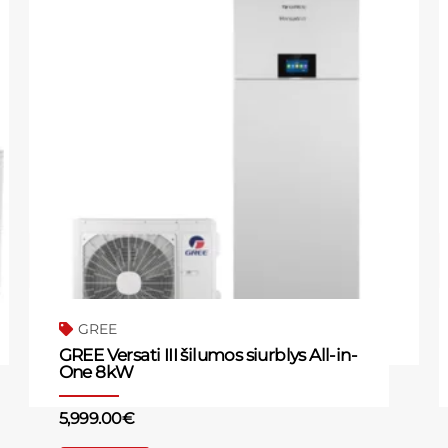
GREE
GREE Versati III šilumos siurblys All-in-
One 8kW
5,999.00
€