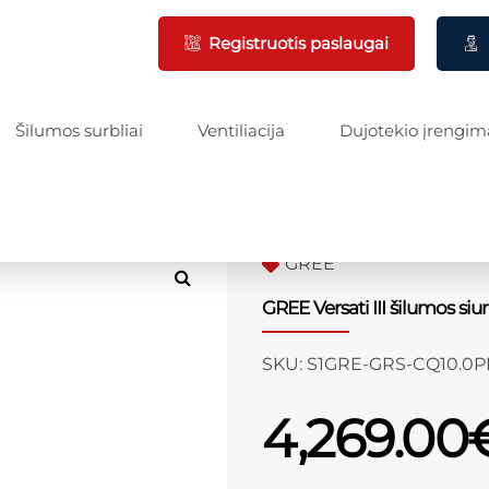
Registruotis paslaugai
Šilumos surbliai
Ventiliacija
Dujotekio įrengim
GREE
GREE Versati III šilumos si
SKU:
S1GRE-GRS-CQ10.0
4,269.00