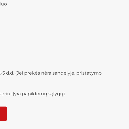
duo
-5 d.d. (Jei prekės nėra sandėlyje, pristatymo
oriui (yra papildomų sąlygų)