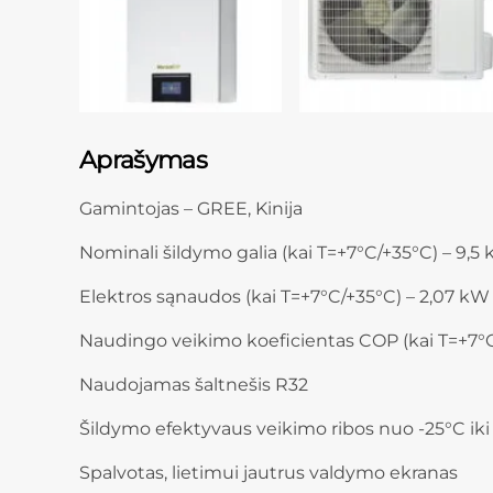
Aprašymas
Gamintojas – GREE, Kinija
Nominali šildymo galia (kai T=+7°C/+35°C) – 9,5
Elektros sąnaudos (kai T=+7°C/+35°C) – 2,07 kW
Naudingo veikimo koeficientas COP (kai T=+7°C
Naudojamas šaltnešis R32
Šildymo efektyvaus veikimo ribos nuo -25°C iki
Spalvotas, lietimui jautrus valdymo ekranas