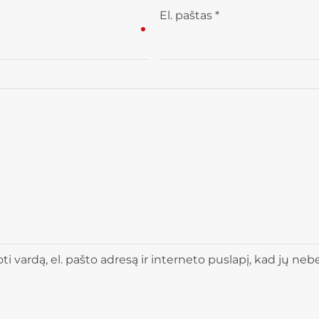
El. paštas
*
 vardą, el. pašto adresą ir interneto puslapį, kad jų nebere