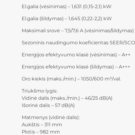
El.galia (vėsinimas) – 1,631 (0,15-2,1) kW
El.galia (šildymas) – 1,645 (0,22-2,2) kW
Maksimali srovė – 7,5/7,6 A (vėsinimas/šildymas)
Sezoninis naudingumo koeficientas SEER/SCOP –
Energijos efektyvumo klasė (vėsinimas) – A++
Energijos efektyvumo klasė (šildymas) – A+++
Oro kiekis (maks./min.) – 1050/600 m³/val.
Triukšmo lygis:
Vidinė dalis (maks./min.) – 46/25 dB(A)
Išorinė dalis – 57 dB(A)
Matmenys (vidinė dalis):
Aukštis – 311 mm
Plotis – 982 mm