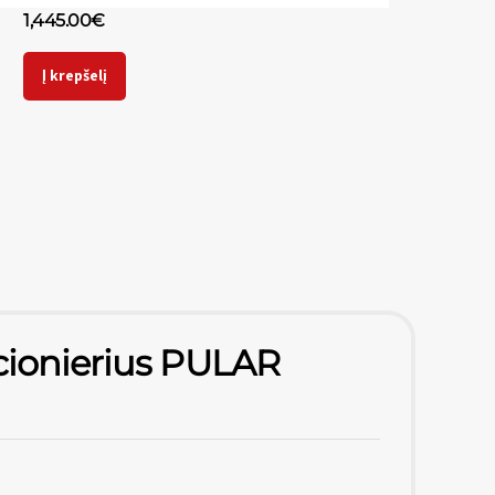
1,445.00
€
Į krepšelį
icionierius PULAR