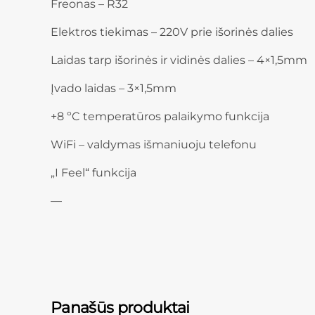
Freonas – R32
Elektros tiekimas – 220V prie išorinės dalies
Laidas tarp išorinės ir vidinės dalies – 4×1,5mm
Įvado laidas – 3×1,5mm
+8 ºC temperatūros palaikymo funkcija
WiFi – valdymas išmaniuoju telefonu
„I Feel“ funkcija
—
Panašūs produktai