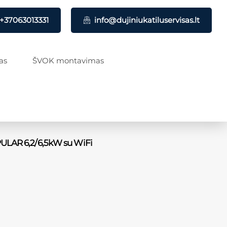
+37063013331
info@dujiniukatiluservisas.lt
as
ŠVOK montavimas
PULAR 6,2/6,5kW su WiFi