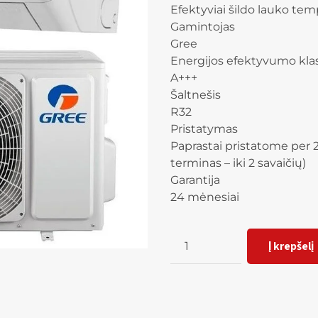
Efektyviai šildo lauko temp
Gamintojas
Gree
Energijos efektyvumo kla
A+++
Šaltnešis
R32
Pristatymas
Paprastai pristatome per 2
terminas – iki 2 savaičių)
Garantija
24 mėnesiai
Kiekis
Į krepšelį