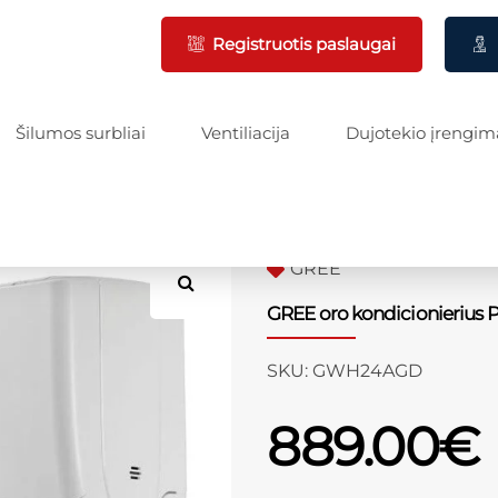
Registruotis paslaugai
Šilumos surbliai
Ventiliacija
Dujotekio įrengim
GREE
GREE oro kondicionierius 
SKU:
GWH24AGD
889.00
€