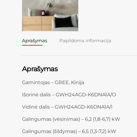
Aprašymas
Papildoma informacija
Aprašymas
Gamintojas – GREE, Kinija
Išorinė dalis – GWH24AGD-K6DNA1A/O
Vidinė dalis – GWH24AGD-K6DNA1A/I
Galingumas (vėsinimas) – 6,2 (1,8-6,7) kW
Galingumas (šildymas) – 6,5 (1,3-7,2) kW