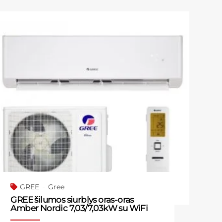
GREE
Gree
GREE šilumos siurblys oras-oras
Amber Nordic 7,03/7,03kW su WiFi