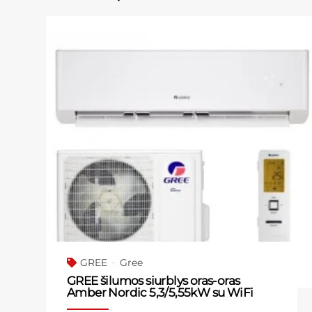
GREE
Gree
GREE šilumos siurblys oras-oras
Amber Nordic 5,3/5,55kW su WiFi