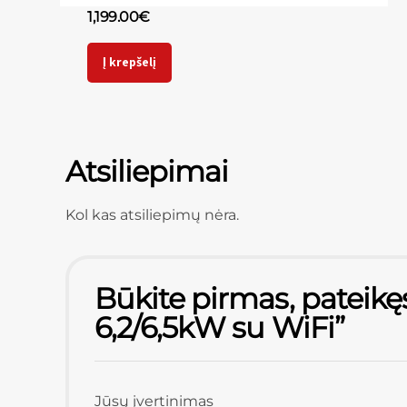
1,199.00
€
Į krepšelį
Atsiliepimai
Kol kas atsiliepimų nėra.
Būkite pirmas, pateikę
6,2/6,5kW su WiFi”
Jūsų įvertinimas