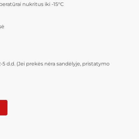
eratūrai nukritus iki -15°C
sė
-5 d.d. (Jei prekės nėra sandėlyje, pristatymo