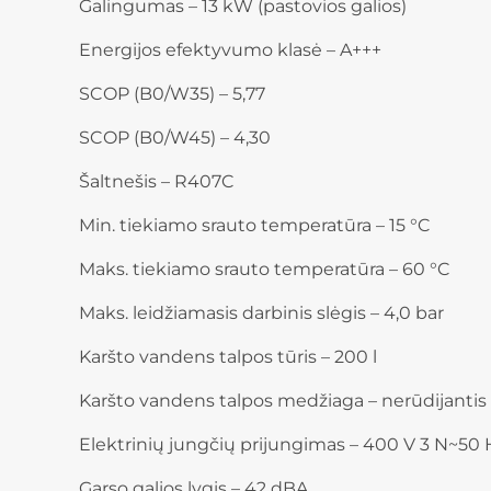
Galingumas – 13 kW (pastovios galios)
Energijos efektyvumo klasė – A+++
SCOP (B0/W35) – 5,77
SCOP (B0/W45) – 4,30
Šaltnešis – R407C
Min. tiekiamo srauto temperatūra – 15 °C
Maks. tiekiamo srauto temperatūra – 60 °C
Maks. leidžiamasis darbinis slėgis – 4,0 bar
Karšto vandens talpos tūris – 200 l
Karšto vandens talpos medžiaga – nerūdijantis 
Elektrinių jungčių prijungimas – 400 V 3 N~50 
Garso galios lygis – 42 dBA