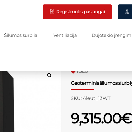
Registruotis paslaugai
Šilumos surbliai
Ventiliacija
Dujotekio įrengim
IGLU
Geoterminis šilumos siurbl
SKU:
Aleut_13WT
9,315.00