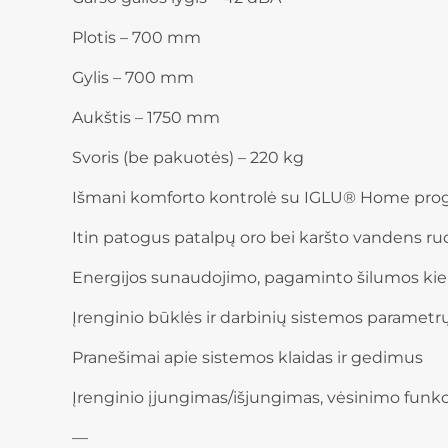
Plotis – 700 mm
Gylis – 700 mm
Aukštis – 1750 mm
Svoris (be pakuotės) – 220 kg
Išmani komforto kontrolė su IGLU® Home pro
Itin patogus patalpų oro bei karšto vandens r
Energijos sunaudojimo, pagaminto šilumos ki
Įrenginio būklės ir darbinių sistemos parametr
Pranešimai apie sistemos klaidas ir gedimus
Įrenginio įjungimas/išjungimas, vėsinimo funk
—