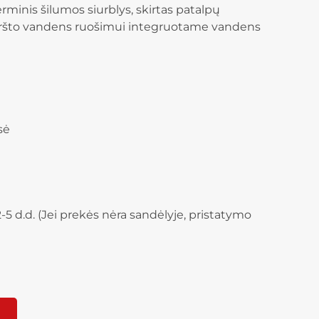
inis šilumos siurblys, skirtas patalpų
karšto vandens ruošimui integruotame vandens
sė
-5 d.d. (Jei prekės nėra sandėlyje, pristatymo