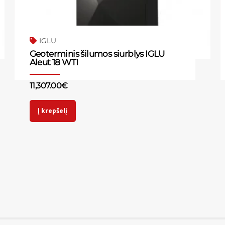
IGLU
Geoterminis šilumos siurblys IGLU
Aleut 18 WTI
11,307.00
€
Į krepšelį