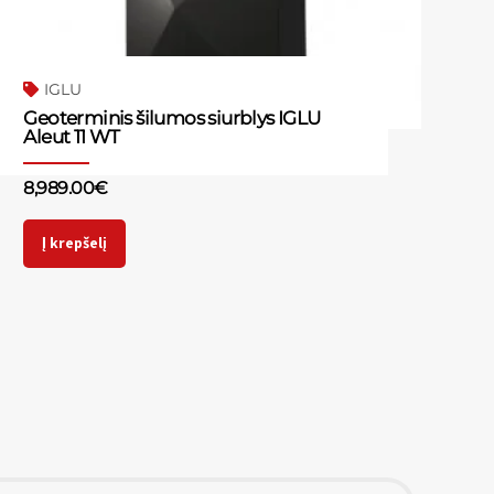
IGLU
Geoterminis šilumos siurblys IGLU
Aleut 11 WT
8,989.00
€
Į krepšelį