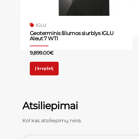
IGLU
Geoterminis šilumos siurblys IGLU
Aleut 7 WTI
9,899.00
€
Į krepšelį
Atsiliepimai
Kol kas atsiliepimų nėra.