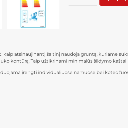
, kaip atsinaujinantį šaltinį naudoja gruntą, kuriame su
auko kontūrą. Taip užtikrinami minimalūs šildymo kaštai b
duojama įrengti individualiuose namuose bei kotedžuose,