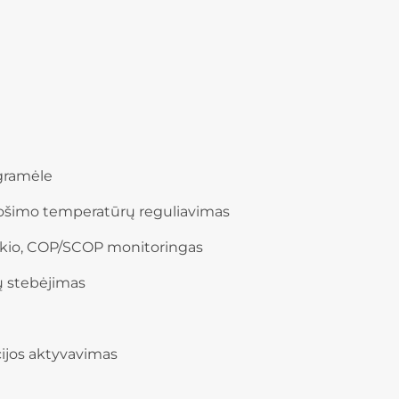
gramėle
uošimo temperatūrų reguliavimas
ekio, COP/SCOP monitoringas
ų stebėjimas
cijos aktyvavimas