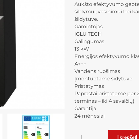
Aukšto efektyvumo geoterm
šildymui, vėsinimui bei 
šildytuve.
Gamintojas
IGLU TECH
Galingumas
13 kW
Energijos efektyvumo kla
A+++
Vandens ruošimas
Įmontuotame šidytuve
Pristatymas
Paprastai pristatome per 2
terminas – iki 4 savaičių)
Garantija
24 mėnesiai
Kiekis
Į krepšelį