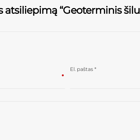
s atsiliepimą “Geoterminis šil
El. paštas
*