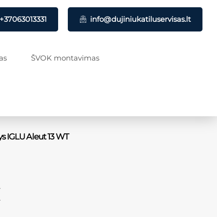
+37063013331
info@dujiniukatiluservisas.lt
as
ŠVOK montavimas
ys IGLU Aleut 13 WT
€