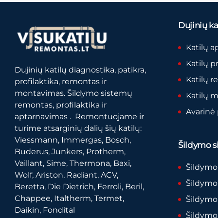
Dujinių kat
Katilų a
Katilų p
Dujinių katilų diagnostika, patikra,
Katilų 
profilaktika, remontas ir
montavimas. Šildymo sistemų
Katilų 
remontas, profilaktika ir
Avarinė
aptarnavimas . Remontuojame ir
turime atsarginių dalių šių katilų:
Viessmann, Immergas, Bosch,
Šildymo si
Buderus, Junkers, Protherm,
Vaillant, Sime, Thermona, Baxi,
Šildymo
Wolf, Ariston, Radiant, ACV,
Šildymo 
Beretta, Die Dietrich, Ferroli, Beril,
Chappee, Italtherm, Termet,
Šildymo
Daikin, Fondital
Šildymo