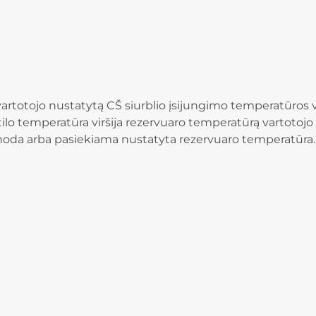
ija vartotojo nustatytą CŠ siurblio įsijungimo temperatūro
atilo temperatūra viršija rezervuaro temperatūrą vartotojo
ienoda arba pasiekiama nustatyta rezervuaro temperatūra.