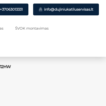
+37063013331
info@dujiniukatiluservisas.lt
as
ŠVOK montavimas
PC12HW