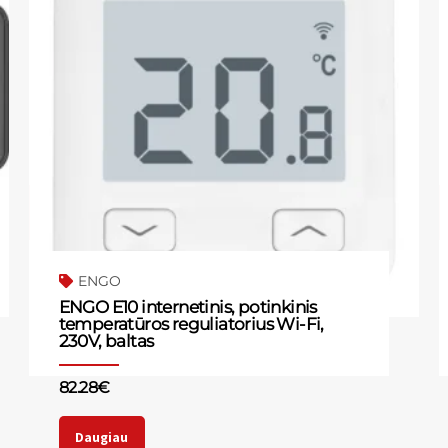
ENGO
ENGO E10 internetinis, potinkinis
temperatūros reguliatorius Wi-Fi,
230V, baltas
82.28
€
Daugiau