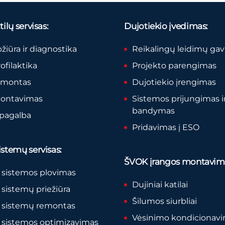
ilų servisas:
Dujotiekio įvedimas:
pžiūra ir diagnostika
Reikalingų leidimų ga
rofilaktika
Projekto parengimas
remontas
Dujotiekio įrengimas
montavimas
Sistemos prijungimas i
bandymas
 pagalba
Pridavimas į ESO
stemų servisas:
ŠVOK įrangos montavim
 sistemos plovimas
Dujiniai katilai
sistemų priežiūra
Šilumos siurbliai
 sistemų remontas
Vėsinimo kondicionav
 sistemos optimizavimas