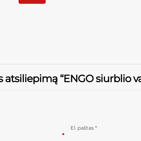
s atsiliepimą “ENGO siurblio 
El. paštas
*