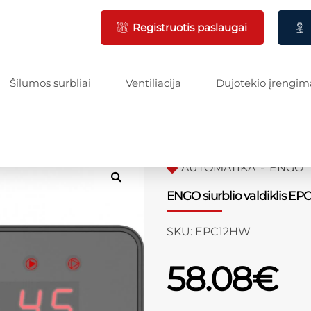
Registruotis paslaugai
Šilumos surbliai
Ventiliacija
Dujotekio įrengim
AUTOMATIKA
ENGO
ENGO siurblio valdiklis E
SKU:
EPC12HW
58.08
€