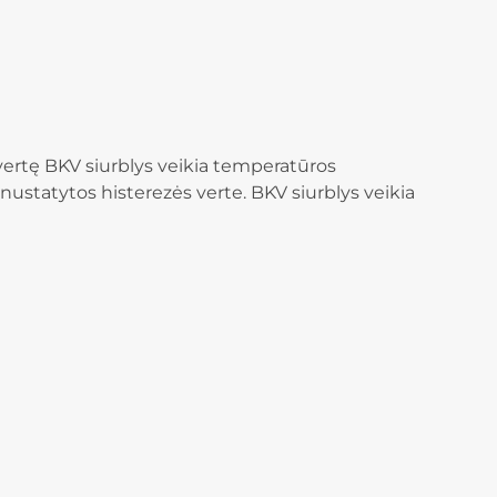
s vertę BKV siurblys veikia temperatūros
 nustatytos histerezės verte. BKV siurblys veikia