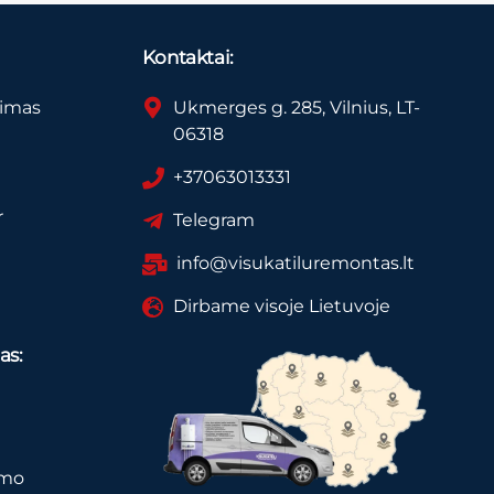
Kontaktai:
vimas
Ukmerges g. 285, Vilnius, LT-
06318
+37063013331
r
Telegram
info@visukatiluremontas.lt
Dirbame visoje Lietuvoje
as:
imo