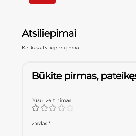
Atsiliepimai
Kol kas atsiliepimų nėra.
Būkite pirmas, pateikę
Jūsų įvertinimas
vardas
*