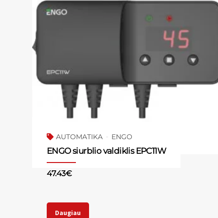
AUTOMATIKA
ENGO
ENGO siurblio valdiklis EPC11W
47.43
€
Daugiau