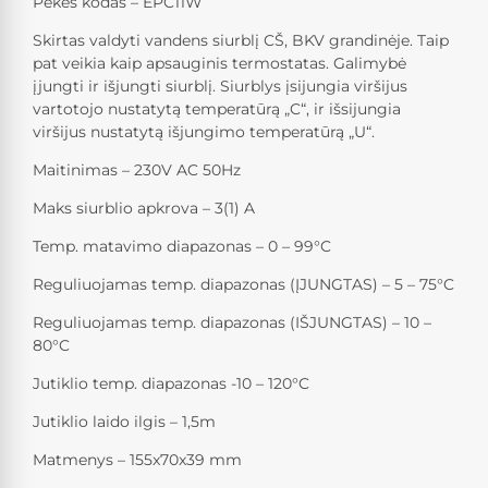
Pekės kodas – EPC11W
Skirtas valdyti vandens siurblį CŠ, BKV grandinėje. Taip
pat veikia kaip apsauginis termostatas. Galimybė
įjungti ir išjungti siurblį. Siurblys įsijungia viršijus
vartotojo nustatytą temperatūrą „C“, ir išsijungia
viršijus nustatytą išjungimo temperatūrą „U“.
Maitinimas – 230V AC 50Hz
Maks siurblio apkrova – 3(1) A
Temp. matavimo diapazonas – 0 – 99°C
Reguliuojamas temp. diapazonas (ĮJUNGTAS) – 5 – 75°C
Reguliuojamas temp. diapazonas (IŠJUNGTAS) – 10 –
80°C
Jutiklio temp. diapazonas -10 – 120°C
Jutiklio laido ilgis – 1,5m
Matmenys – 155x70x39 mm