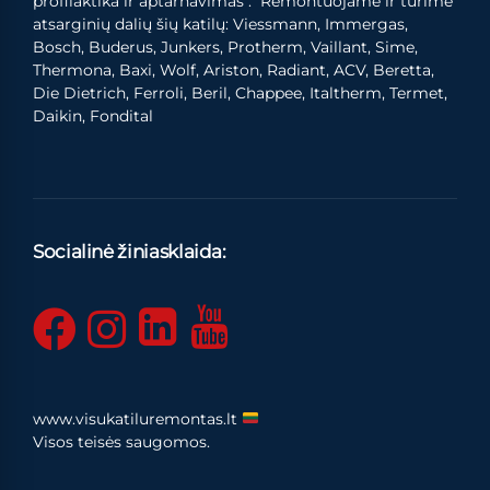
profilaktika ir aptarnavimas . Remontuojame ir turime
atsarginių dalių šių katilų: Viessmann, Immergas,
Bosch, Buderus, Junkers, Protherm, Vaillant, Sime,
Thermona, Baxi, Wolf, Ariston, Radiant, ACV, Beretta,
Die Dietrich, Ferroli, Beril, Chappee, Italtherm, Termet,
Daikin, Fondital
Socialinė žiniasklaida:
www.visukatiluremontas.lt
Visos teisės saugomos.