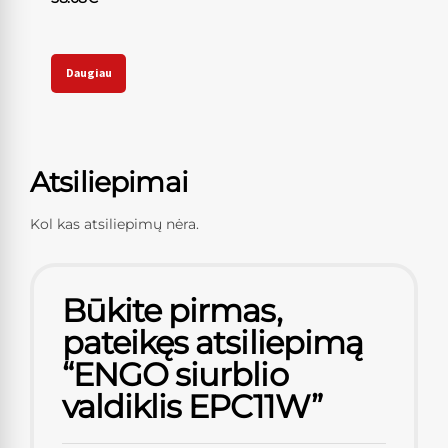
Daugiau
Atsiliepimai
Kol kas atsiliepimų nėra.
Būkite pirmas,
pateikęs atsiliepimą
“ENGO siurblio
valdiklis EPC11W”