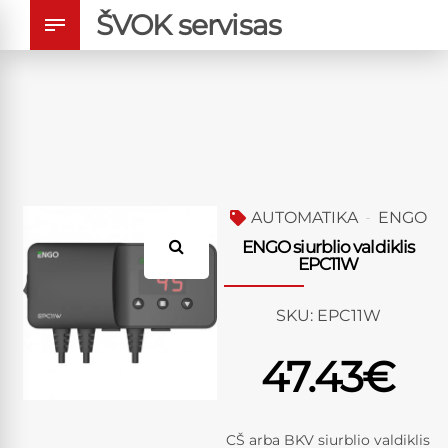
ŠVOK servisas
AUTOMATIKA
ENGO
ENGO siurblio valdiklis
EPC11W
SKU:
EPC11W
47.43
€
CŠ arba BKV siurblio valdiklis