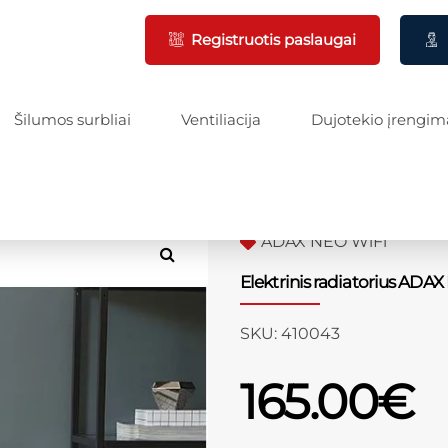
Registruotis paslaugai
Šilumos surbliai
Ventiliacija
Dujotekio įrengim
ADAX NEO WiFi
Elektrinis radiatorius AD
SKU:
410043
165.00
€