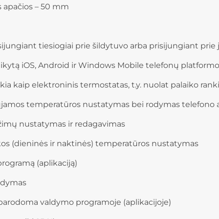
s apačios – 50 mm
jungiant tiesiogiai prie šildytuvo arba prisijungiant prie 
ikytą iOS, Android ir Windows Mobile telefonų platformom
ikia kaip elektroninis termostatas, t.y. nuolat palaiko r
jamos temperatūros nustatymas bei rodymas telefono a
žimų nustatymas ir redagavimas
kos (dieninės ir naktinės) temperatūros nustatymas
rogramą (aplikaciją)
rodymas
parodoma valdymo programoje (aplikacijoje)