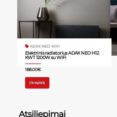
ADAX NEO WiFi
Elektrinis radiatorius ADAX NEO H12
KWT 1200W su WiFi
188.00
€
Į krepšelį
Atsiliepimai