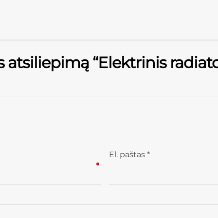
s atsiliepimą “Elektrinis rad
El. paštas
*