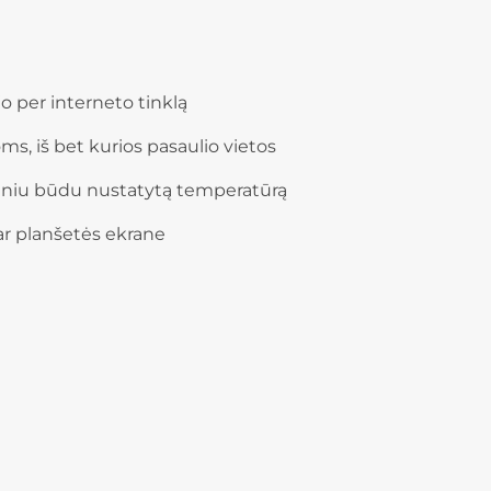
jo per interneto tinklą
s, iš bet kurios pasaulio vietos
ankiniu būdu nustatytą temperatūrą
r planšetės ekrane