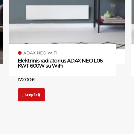
ADAX NEO WiFi
Elektrinis radiatorius ADAX NEO L06
KWT 600W su WiFi
172.00
€
Į krepšelį