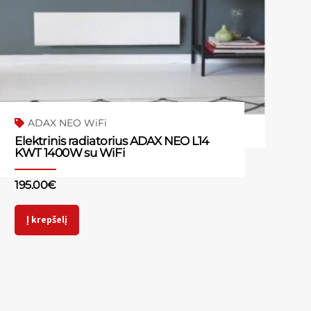
ADAX NEO WiFi
Elektrinis radiatorius ADAX NEO L14
KWT 1400W su WiFi
195.00
€
Į krepšelį