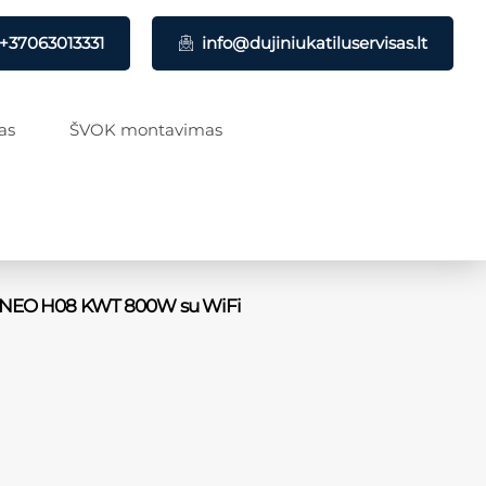
+37063013331
info@dujiniukatiluservisas.lt
as
ŠVOK montavimas
AX NEO H08 KWT 800W su WiFi