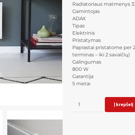
Radiatoriaus matmenys
Gamintojas
ADAX
Tipas
Elektrinis
Pristatymas
Paprastai pristatome per 2
terminas – iki 2 savaičių)
Galingumas
800 W
Garantija
5 metai
Kiekis
Į krepšelį