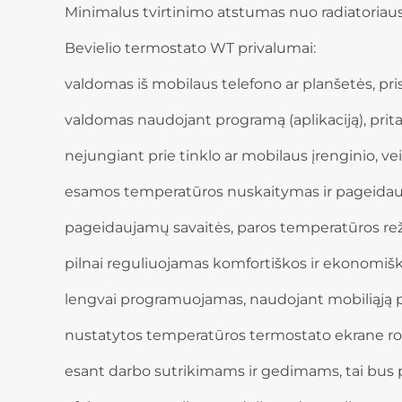
Minimalus tvirtinimo atstumas nuo radiatoriau
Bevielio termostato WT privalumai:
valdomas iš mobilaus telefono ar planšetės, prisi
valdomas naudojant programą (aplikaciją), prita
nejungiant prie tinklo ar mobilaus įrenginio, ve
esamos temperatūros nuskaitymas ir pageidau
pageidaujamų savaitės, paros temperatūros re
pilnai reguliuojamas komfortiškos ir ekonomiš
lengvai programuojamas, naudojant mobiliąją p
nustatytos temperatūros termostato ekrane 
esant darbo sutrikimams ir gedimams, tai bus 