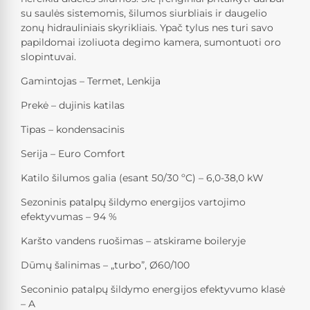
su saulės sistemomis, šilumos siurbliais ir daugelio
zonų hidrauliniais skyrikliais. Ypač tylus nes turi savo
papildomai izoliuota degimo kamera, sumontuoti oro
slopintuvai.
Gamintojas – Termet, Lenkija
Prekė – dujinis katilas
Tipas – kondensacinis
Serija – Euro Comfort
Katilo šilumos galia (esant 50/30 ºC) – 6,0-38,0 kW
Sezoninis patalpų šildymo energijos vartojimo
efektyvumas – 94 %
Karšto vandens ruošimas – atskirame boileryje
Dūmų šalinimas – „turbo”, Ø60/100
Seconinio patalpų šildymo energijos efektyvumo klasė
– A