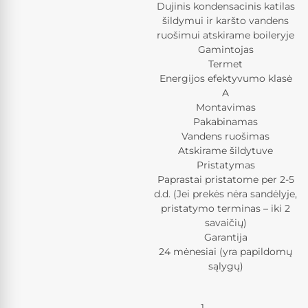
Dujinis kondensacinis katilas
šildymui ir karšto vandens
ruošimui atskirame boileryje
Gamintojas
Termet
Energijos efektyvumo klasė
A
Montavimas
Pakabinamas
Vandens ruošimas
Atskirame šildytuve
Pristatymas
Paprastai pristatome per 2-5
d.d. (Jei prekės nėra sandėlyje,
pristatymo terminas – iki 2
savaičių)
Garantija
24 mėnesiai (yra papildomų
sąlygų)
Kiekis