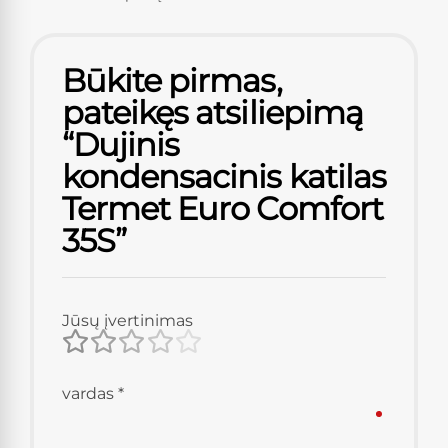
Būkite pirmas,
pateikęs atsiliepimą
“Dujinis
kondensacinis katilas
Termet Euro Comfort
35S”
Jūsų įvertinimas
vardas
*