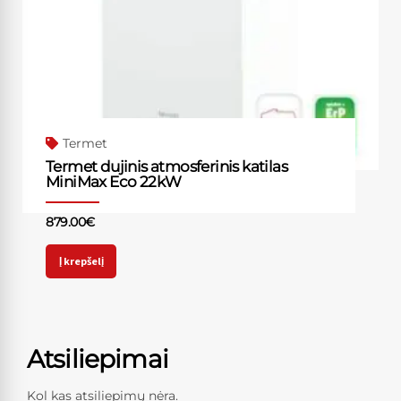
Termet
Termet dujinis atmosferinis katilas
MiniMax Eco 22kW
879.00
€
Į krepšelį
Atsiliepimai
Kol kas atsiliepimų nėra.