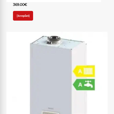
369.00
€
Į krepšelį