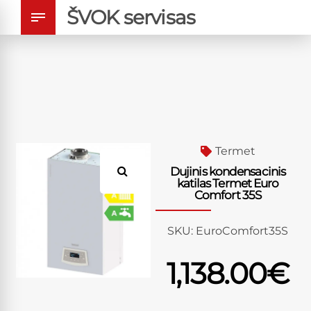
ŠVOK servisas
Termet
Dujinis kondensacinis
katilas Termet Euro
Comfort 35S
SKU:
EuroComfort35S
1,138.00
€