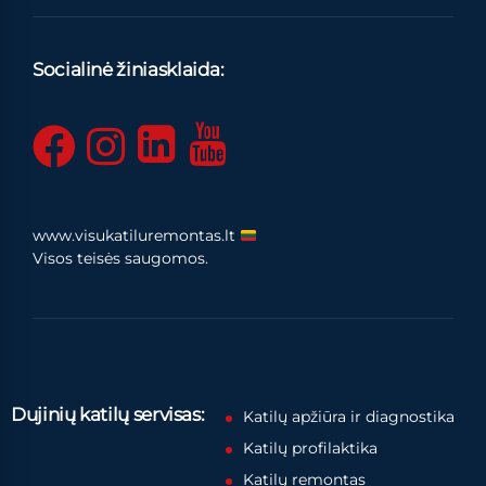
Socialinė žiniasklaida:
www.visukatiluremontas.lt
Visos teisės saugomos.
Dujinių katilų servisas:
Katilų apžiūra ir diagnostika
Katilų profilaktika
Katilų remontas