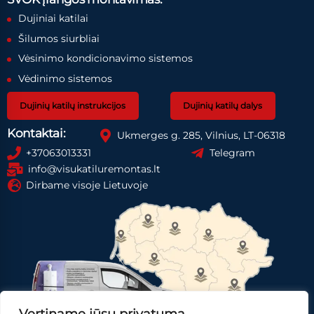
Dujiniai katilai
Šilumos siurbliai
Vėsinimo kondicionavimo sistemos
Vėdinimo sistemos
Dujinių katilų instrukcijos
Dujinių katilų dalys
Kontaktai:
Ukmerges g. 285, Vilnius, LT-06318
+37063013331
Telegram
info@visukatiluremontas.lt
Dirbame visoje Lietuvoje