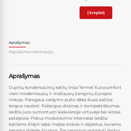
Į krepšelį
Aprašymas
Papildoma informacija
Aprašymas
Dujinių kondensacinių katilų linija Termet Eurocomfort
vieni moderniausių ir mažiausių įrenginių Europos
rinkoje. Patogaus valdymo pulto dėka šiuos katilus
lengva naudoti. Pažangus dizainas ir kompaktiškumas
leidžia juos sumontuoti kiekvienoje virtuvėje bei kitose
patalpose. Platus moduliavimo intervalas leidžia
katilams šildyti labai mažas erdves ir objektus, kuriems
nereikia didelės šilumos. Šie įrenginiai pritaikyti darbui