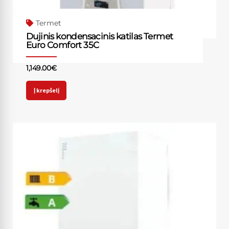
Termet
Dujinis kondensacinis katilas Termet
Euro Comfort 35C
1,149.00
€
Į krepšelį