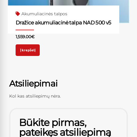
Akumuliacinės talpos
Dražice akumuliacinė talpa NAD 500 v5
1,559.00
€
Į krepšelį
Atsiliepimai
Kol kas atsiliepimų nėra.
Būkite pirmas,
pateikęs atsiliepimą