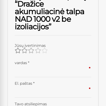
“Dražice
akumuliacinė talpa
NAD 1000 v2 be
izoliacijos”
Jūsų įvertinimas
vardas
*
El. paštas
*
Tavo atsiliepimas