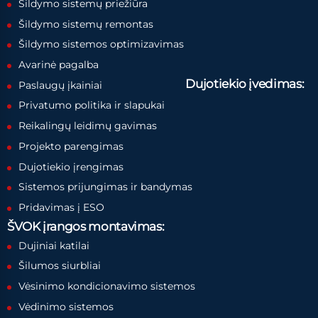
Šildymo sistemų priežiūra
Šildymo sistemų remontas
Šildymo sistemos optimizavimas
Avarinė pagalba
Dujotiekio įvedimas:
Paslaugų įkainiai
Privatumo politika ir slapukai
Reikalingų leidimų gavimas
Projekto parengimas
Dujotiekio įrengimas
Sistemos prijungimas ir bandymas
Pridavimas į ESO
ŠVOK įrangos montavimas:
Dujiniai katilai
Šilumos siurbliai
Vėsinimo kondicionavimo sistemos
Vėdinimo sistemos