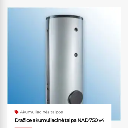
Akumuliacinės talpos
Dražice akumuliacinė talpa NAD 750 v4