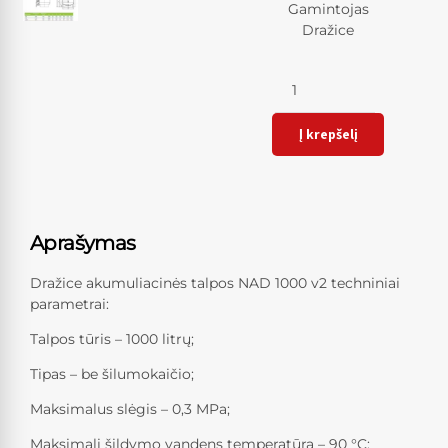
Gamintojas
Dražice
Kiekis
Į krepšelį
Aprašymas
Dražice akumuliacinės talpos NAD 1000 v2 techniniai
parametrai:
Talpos tūris – 1000 litrų;
Tipas – be šilumokaičio;
Maksimalus slėgis – 0,3 MPa;
Maksimali šildymo vandens temperatūra – 90 °C;