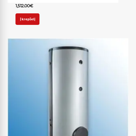
1,512.00
€
Į krepšelį