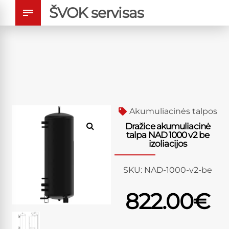
ŠVOK servisas
Akumuliacinės talpos
Dražice akumuliacinė
talpa NAD 1000 v2 be
izoliacijos
SKU:
NAD-1000-v2-be
822.00
€