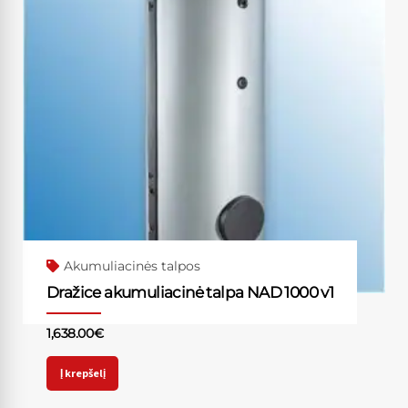
Akumuliacinės talpos
Dražice akumuliacinė talpa NAD 1000 v1
1,638.00
€
Į krepšelį