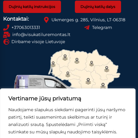
Dujinių katilų instrukcijos
Dujinių katilų dalys
Kontaktai:
Ukmerges g. 285, Vilnius, LT-06318
+37063013331
Telegram
info@visukatiluremontas.lt
Dirbame visoje Lietuvoje
Vertiname jūsų privatumą
Naudojame slapukus siekdami pagerinti jūsų naršymo
Registruotis paslaugai
Gauti pasiūlymą
patirtį, teikti suasmenintus skelbimus ar turinį ir
analizuoti srautą. Spustelėdami „Priimti viską“
Skubi pagalba
sutinkate su mūsų slapukų naudojimo taisyklėmis.