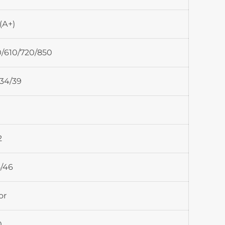
(А+)
/610/720/850
34/39
2
5/46
or
0