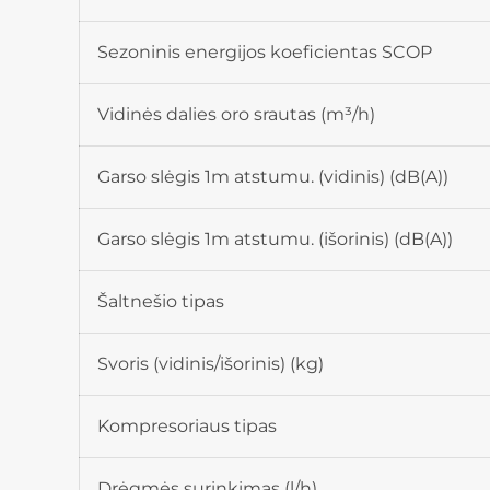
Sezoninis energijos koeficientas SCOP
Vidinės dalies oro srautas (m³/h)
Garso slėgis 1m atstumu. (vidinis) (dB(A))
Garso slėgis 1m atstumu. (išorinis) (dB(A))
Šaltnešio tipas
Svoris (vidinis/išorinis) (kg)
Kompresoriaus tipas
Drėgmės surinkimas (l/h)