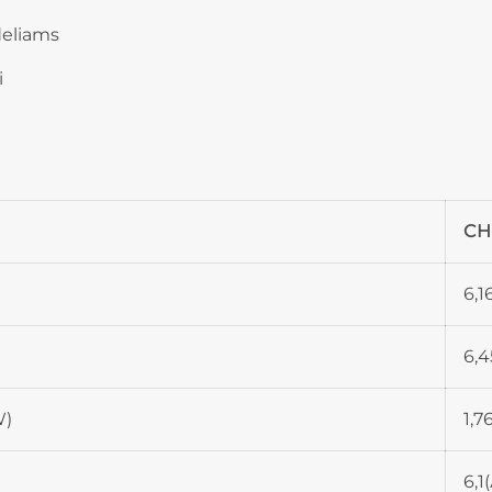
deliams
i
CH
6,1
6,4
W)
1,7
6,1