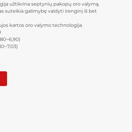
gija užtikrina septynių pakopų oro valymą.
 suteikia galimybę valdyti irenginį iš bet
jos kartos oro valymo technologija.
0
,80~6,90)
30~7,03)