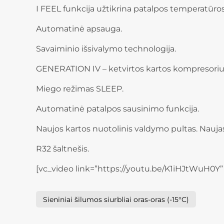
I FEEL funkcija užtikrina patalpos temperatūros
Automatinė apsauga.
Savaiminio išsivalymo technologija.
GENERATION IV – ketvirtos kartos kompresoriu
Miego režimas SLEEP.
Automatinė patalpos sausinimo funkcija.
Naujos kartos nuotolinis valdymo pultas. Naujas
R32 šaltnešis.
[vc_video link=”https://youtu.be/K1iHJtWuH0Y”
Sieniniai šilumos siurbliai oras-oras (-15°C)