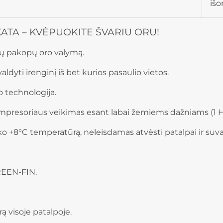
išo
KATA – KVĖPUOKITE ŠVARIU ORU!
ių pakopų oro valymą.
dyti irenginį iš bet kurios pasaulio vietos.
 technologija.
kompresoriaus veikimas esant labai žemiems dažniams (1 H
o +8°C temperatūrą, neleisdamas atvėsti patalpai ir suv
REEN-FIN.
ą visoje patalpoje.