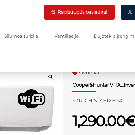
Registruotis paslaugai
Šilumos surbliai
Ventiliacija
Dujotekio įrengim
Sieniniai
Cooper&Hunter VITAL Inver
SKU:
CH-S24FTXF-NG
1,290.00