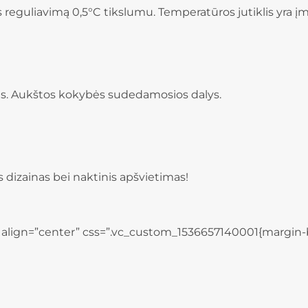
 reguliavimą 0,5°C tikslumu. Temperatūros jutiklis yra įm
s. Aukštos kokybės sudedamosios dalys.
 dizainas bei naktinis apšvietimas!
 align=”center” css=”.vc_custom_1536657140001{margin-b