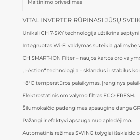
Maitinimo privedimas
VITAL INVERTER RŪPINASI JŪSŲ SVEI
Unikali CH 7-SKY technologija užtikrina septyn
Integruotas Wi-Fi valdymas suteikia galimybę val
CH SMART-ION Filter – naujos kartos oro valymo
„I-Action“ technologija – sklandus ir stabilus 
+8°C temperatūros palaikymas. Įrenginys palaik
Elektrostatinis oro valymo filtras ECO-FRESH.
Šilumokaičio padengimas apsaugine danga G
Pažangi ir efektyvi apsauga nuo apledėjimo.
Automatinis režimas SWING tolygiai išsklaido or