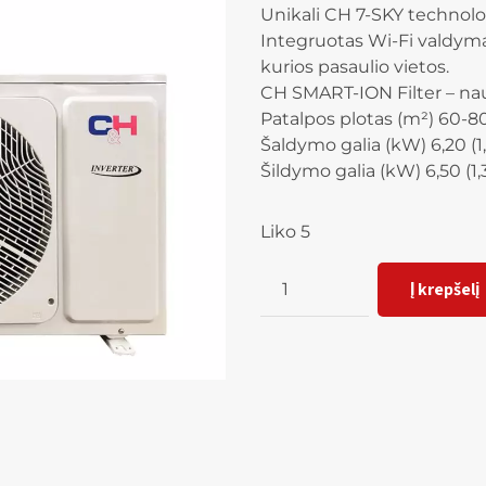
Unikali CH 7-SKY technolo
Integruotas Wi-Fi valdymas
kurios pasaulio vietos.
CH SMART-ION Filter – nau
Patalpos plotas (m²) 60-8
Šaldymo galia (kW) 6,20 (1
Šildymo galia (kW) 6,50 (1,
Liko 5
Kiekis
Į krepšelį