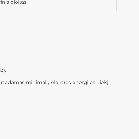
rinis blokas
z).
artodamas minimalų elektros energijos kiekį.