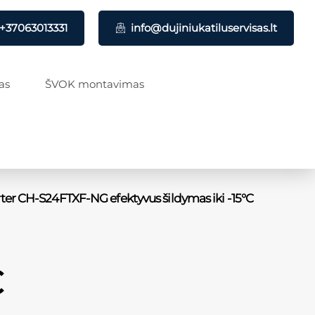
+37063013331
info@dujiniukatiluservisas.lt
as
ŠVOK montavimas
ter CH-S24FTXF-NG efektyvus šildymas iki -15°C
€