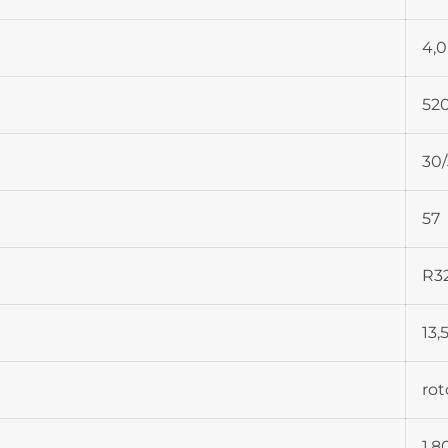
4,0
520
30/
57
R3
13,
rot
1,8