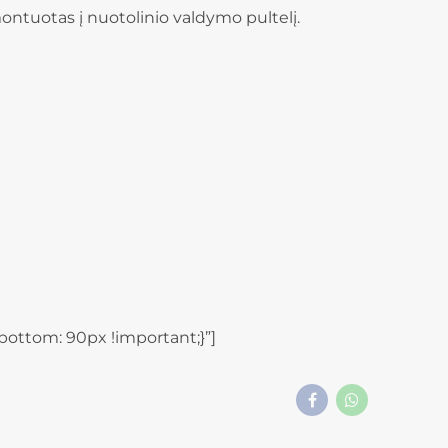
ontuotas į nuotolinio valdymo pultelį.
ottom: 90px !important;}”]