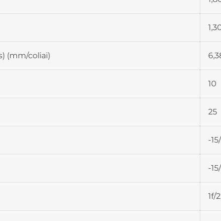
1,3
) (mm/coliai)
6,3
10
25
-15
-15
1f/