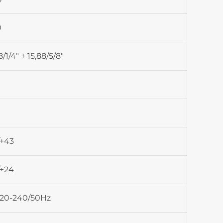
0
8/1/4″ + 15,88/5/8″
/+43
/+24
220-240/50Hz