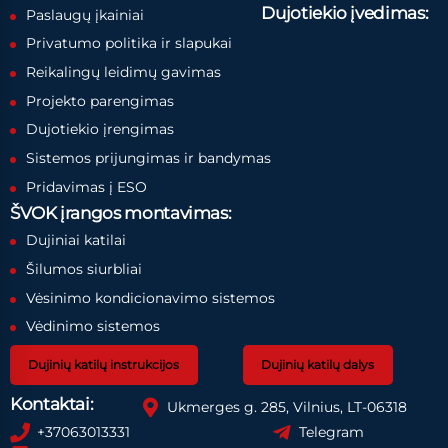
Dujotiekio įvedimas:
Paslaugų įkainiai
Privatumo politika ir slapukai
Reikalingų leidimų gavimas
Projekto parengimas
Dujotiekio įrengimas
Sistemos prijungimas ir bandymas
Pridavimas į ESO
ŠVOK įrangos montavimas:
Dujiniai katilai
Šilumos siurbliai
Vėsinimo kondicionavimo sistemos
Vėdinimo sistemos
Dujinių katilų instrukcijos
Dujinių katilų dalys
Kontaktai:
Ukmerges g. 285, Vilnius, LT-06318
+37063013331
Telegram