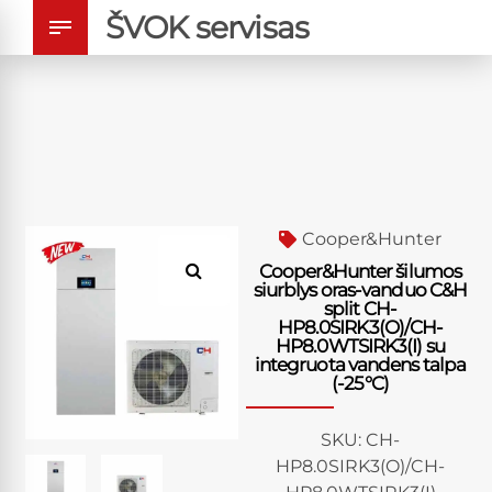
ŠVOK servisas
Cooper&Hunter
Cooper&Hunter šilumos
siurblys oras-vanduo C&H
split CH-
HP8.0SIRK3(O)/CH-
HP8.0WTSIRK3(I) su
integruota vandens talpa
(-25°C)
SKU:
CH-
HP8.0SIRK3(O)/CH-