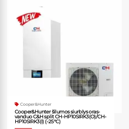
Cooper&Hunter
Cooper&Hunter šilumos siurblys oras-
vanduo C&H split CH-HP10SIRK3(O)/CH-
HP10SIRK3(I) (-25°C)