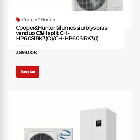
Cooper&Hunter
Cooper&Hunter šilumos siurblys oras-
vanduo C&H split CH-
HP6.0SIRK3(O)/CH-HP6.0SIRK3(I)
3,899.00
€
Daugiau