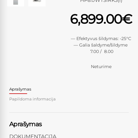
HP8.0WTSIRK3(I)
6,899.00
€
— Efektyvus šildymas: -25°С
— Galia šaldyme/šildyme
7.00 / 8.00
Neturime
Aprašymas
Papildoma informacija
Aprašymas
DOKUMENTACIJA