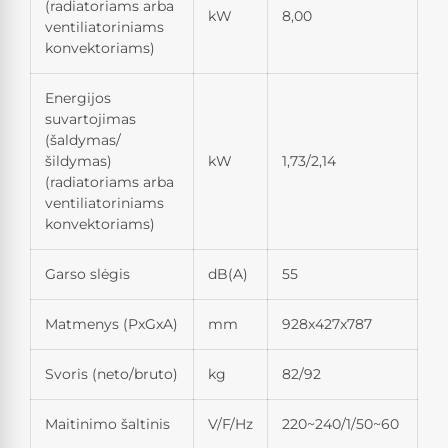
(radiatoriams arba
kW
8,00
ventiliatoriniams
konvektoriams)
Energijos
suvartojimas
(šaldymas/
šildymas)
kW
1,73/2,14
(radiatoriams arba
ventiliatoriniams
konvektoriams)
Garso slėgis
dB(A)
55
Matmenys (PxGxA)
mm
928x427x787
Svoris (neto/bruto)
kg
82/92
Maitinimo šaltinis
V/F/Hz
220~240/1/50~60