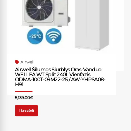
Airwell
Airwell Šilumos Siurblys Oras-Vanduo
WELLEA WT Split 240L Vienfazis
ODMA-100T-09M22-25 / AW-YHPSA08-
H91
5,139.00
€
Į krepšelį