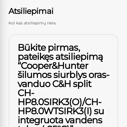
Atsiliepimai
Kol kas atsiliepimų nėra.
Būkite pirmas,
pateikęs atsiliepimą
“Cooper&Hunter
šilumos siurblys oras-
vanduo C&H split
CH-
HP8.0SIRK3(O)/CH-
HP8.0WTSIRK3(I) su
integruota vandens