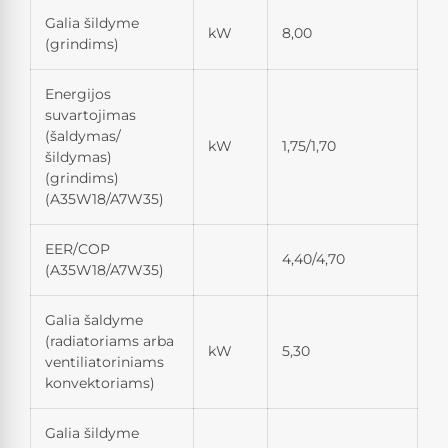
Galia šildyme
kW
8,00
(grindims)
Energijos
suvartojimas
(šaldymas/
kW
1,75/1,70
šildymas)
(grindims)
(A35W18/A7W35)
EER/COP
4,40/4,70
(A35W18/A7W35)
Galia šaldyme
(radiatoriams arba
kW
5,30
ventiliatoriniams
konvektoriams)
Galia šildyme