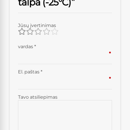
talpa (-25°C)”
Jūsų įvertinimas
vardas
*
El. paštas
*
Tavo atsiliepimas