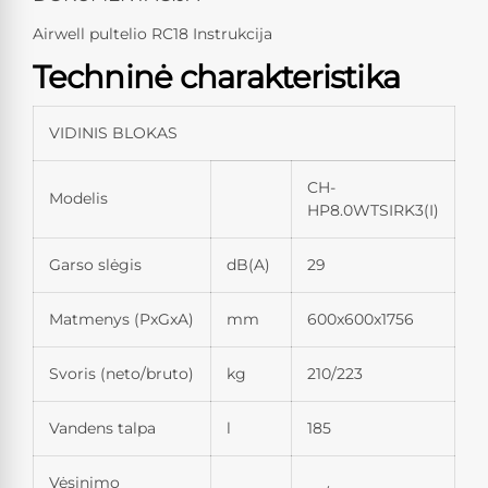
Airwell pultelio RC18 Instrukcija
Techninė charakteristika
VIDINIS BLOKAS
CH-
Modelis
HP8.0WTSIRK3(I)
Garso slėgis
dB(A)
29
Matmenys (PxGxA)
mm
600x600x1756
Svoris (neto/bruto)
kg
210/223
Vandens talpa
l
185
Vėsinimo