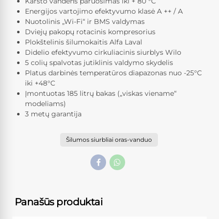
Karšto vandens paruošimas iki + 80 °С
Energijos vartojimo efektyvumo klasė A ++ / A
Nuotolinis „Wi-Fi“ ir BMS valdymas
Dviejų pakopų rotacinis kompresorius
Plokštelinis šilumokaitis Alfa Laval
Didelio efektyvumo cirkuliacinis siurblys Wilo
5 colių spalvotas jutiklinis valdymo skydelis
Platus darbinės temperatūros diapazonas nuo -25°C
iki +48°C
Įmontuotas 185 litrų bakas („viskas viename“
modeliams)
3 metų garantija
Šilumos siurbliai oras-vanduo
Panašūs produktai