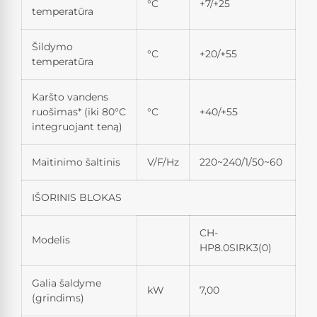
°C
+7/+25
temperatūra
Šildymo
°C
+20/+55
temperatūra
Karšto vandens
ruošimas* (iki 80°C
°C
+40/+55
integruojant teną)
Maitinimo šaltinis
V/F/Hz
220~240/1/50~60
IŠORINIS BLOKAS
CH-
Modelis
HP8.0SIRK3(0)
Galia šaldyme
kW
7,00
(grindims)