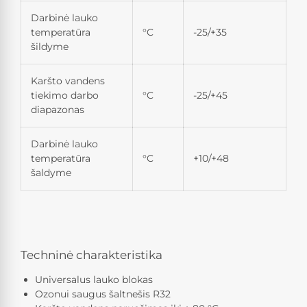
Darbinė lauko
temperatūra
°C
-25/+35
šildyme
Karšto vandens
tiekimo darbo
°C
-25/+45
diapazonas
Darbinė lauko
temperatūra
°C
+10/+48
šaldyme
Techninė charakteristika
Universalus lauko blokas
Ozonui saugus šaltnešis R32