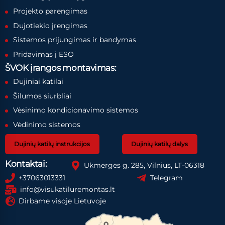
Projekto parengimas
Dujotiekio įrengimas
Sistemos prijungimas ir bandymas
Pridavimas į ESO
ŠVOK įrangos montavimas:
Dujiniai katilai
Šilumos siurbliai
Vėsinimo kondicionavimo sistemos
Vėdinimo sistemos
Dujinių katilų instrukcijos
Dujinių katilų dalys
Kontaktai:
Ukmerges g. 285, Vilnius, LT-06318
+37063013331
Telegram
info@visukatiluremontas.lt
Dirbame visoje Lietuvoje