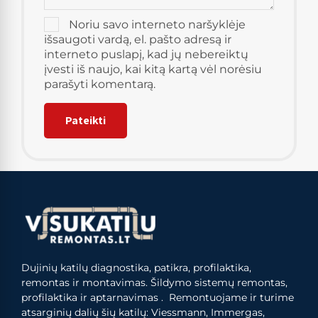
Noriu savo interneto naršyklėje
išsaugoti vardą, el. pašto adresą ir
interneto puslapį, kad jų nebereiktų
įvesti iš naujo, kai kitą kartą vėl norėsiu
parašyti komentarą.
Dujinių katilų diagnostika, patikra, profilaktika,
remontas ir montavimas. Šildymo sistemų remontas,
profilaktika ir aptarnavimas . Remontuojame ir turime
atsarginių dalių šių katilų: Viessmann, Immergas,