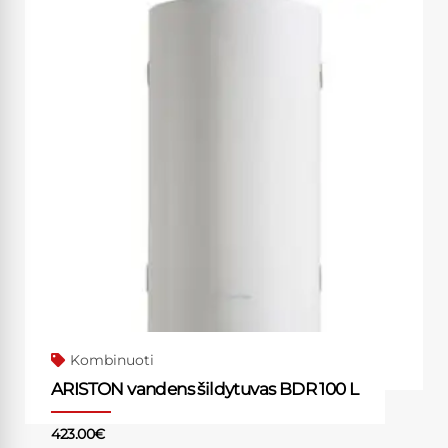
Kombinuoti
ARISTON vandens šildytuvas BDR 100 L
423.00
€