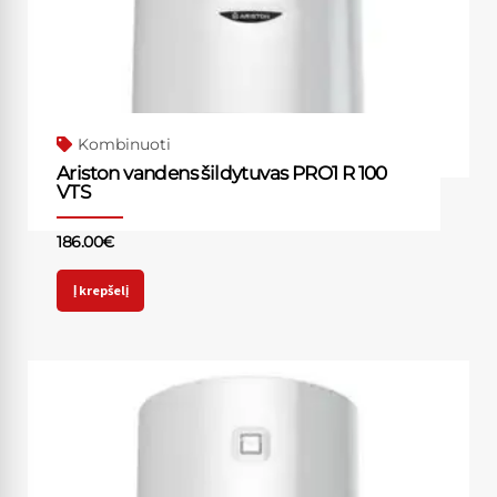
Kombinuoti
Ariston vandens šildytuvas PRO1 R 100
VTS
186.00
€
Į krepšelį