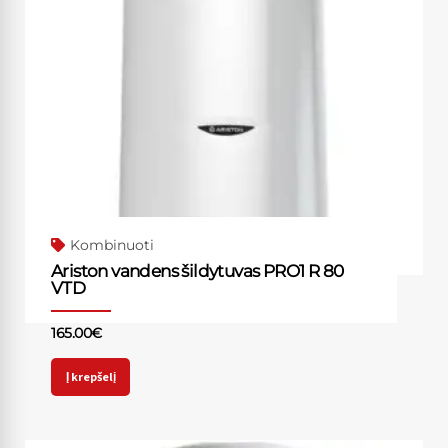
Kombinuoti
Ariston vandens šildytuvas PRO1 R 80
VTD
165.00
€
Į krepšelį