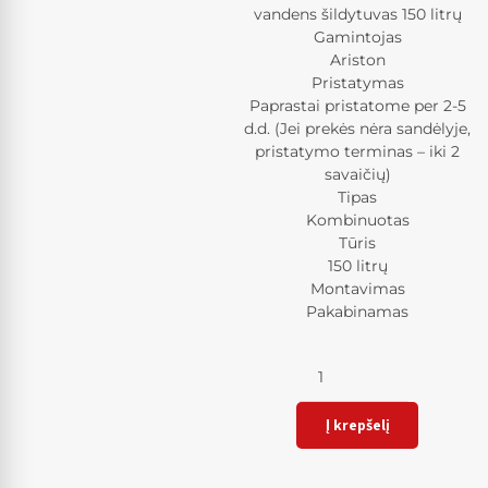
vandens šildytuvas 150 litrų
Gamintojas
Ariston
Pristatymas
Paprastai pristatome per 2-5
d.d. (Jei prekės nėra sandėlyje,
pristatymo terminas – iki 2
savaičių)
Tipas
Kombinuotas
Tūris
150 litrų
Montavimas
Pakabinamas
Kiekis
Į krepšelį