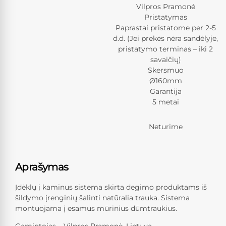
Vilpros Pramonė
Pristatymas
Paprastai pristatome per 2-5
d.d. (Jei prekės nėra sandėlyje,
pristatymo terminas – iki 2
savaičių)
Skersmuo
Ø160mm
Garantija
5 metai
Neturime
Aprašymas
Įdėklų į kaminus sistema skirta degimo produktams iš
šildymo įrenginių šalinti natūralia trauka. Sistema
montuojama į esamus mūrinius dūmtraukius.
Gamintojas – Vilpros Pramonė, Lietuva