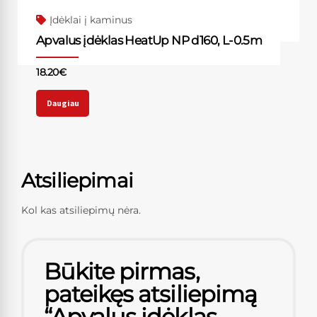
Įdėklai į kaminus
Apvalus įdėklas HeatUp NP d160, L-0.5m
18.20
€
Daugiau
Atsiliepimai
Kol kas atsiliepimų nėra.
Būkite pirmas,
pateikęs atsiliepimą
“Apvalus įdėklas