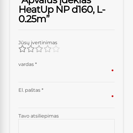
HeatUp NP d160, L-
0.25m”
Jūsų įvertinimas
vardas
*
El. paštas
*
Tavo atsiliepimas