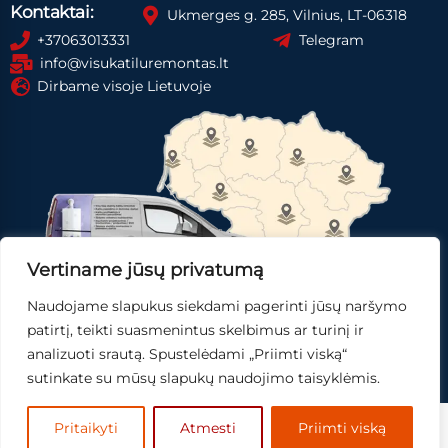
Kontaktai:
Ukmerges g. 285, Vilnius, LT-06318
+37063013331
Telegram
info@visukatiluremontas.lt
Dirbame visoje Lietuvoje
Vertiname jūsų privatumą
Naudojame slapukus siekdami pagerinti jūsų naršymo
Registruotis paslaugai
Gauti pasiūlymą
patirtį, teikti suasmenintus skelbimus ar turinį ir
analizuoti srautą. Spustelėdami „Priimti viską“
Skubi pagalba
sutinkate su mūsų slapukų naudojimo taisyklėmis.
© 2025
Mingo IT,
sprendimai.
Pritaikyti
Atmesti
Priimti viską