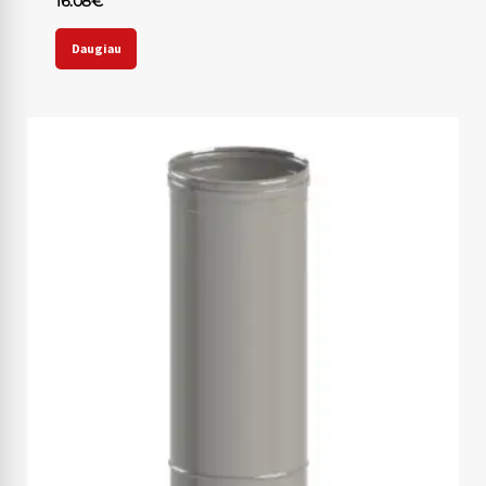
16.08
€
Daugiau