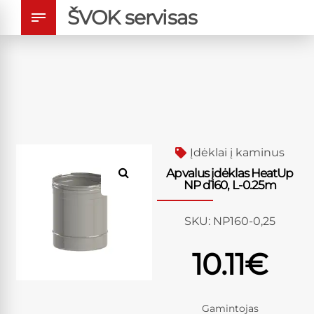
ŠVOK servisas
Įdėklai į kaminus
Apvalus įdėklas HeatUp
NP d160, L-0.25m
SKU:
NP160-0,25
10.11
€
Gamintojas