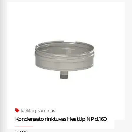
Įdėklai į kaminus
Kondensato rinktuvas HeatUp NP d.160