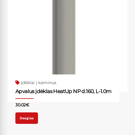
Įdėklai į kaminus
Apvalus įdėklas HeatUp NP d.160, L-1.0m
30.02
€
Daugiau