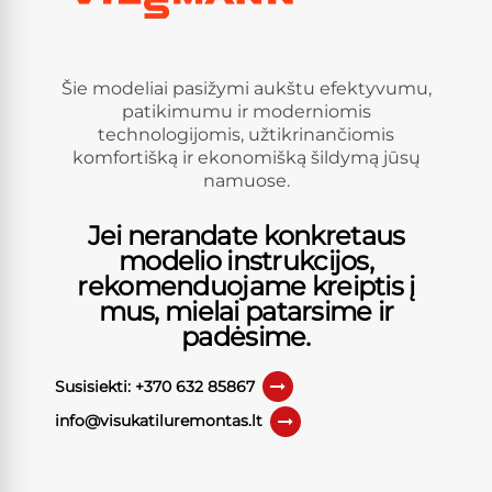
Šie modeliai pasižymi aukštu efektyvumu,
patikimumu ir moderniomis
technologijomis, užtikrinančiomis
komfortišką ir ekonomišką šildymą jūsų
namuose.
Jei nerandate konkretaus
modelio instrukcijos,
rekomenduojame kreiptis į
mus, mielai patarsime ir
padėsime.
Susisiekti: +370 632 85867
info@visukatiluremontas.lt