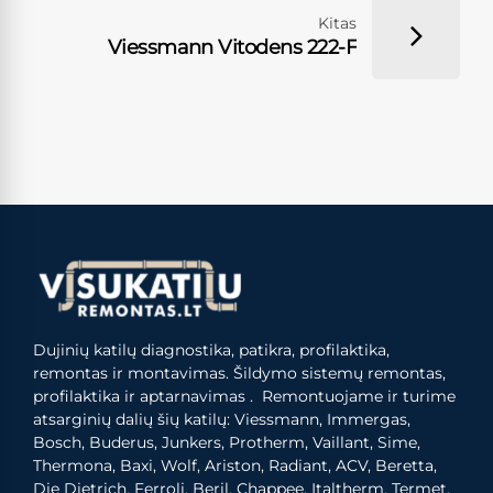
Kitas
Viessmann Vitodens 222-F
Dujinių katilų diagnostika, patikra, profilaktika,
remontas ir montavimas. Šildymo sistemų remontas,
profilaktika ir aptarnavimas . Remontuojame ir turime
atsarginių dalių šių katilų: Viessmann, Immergas,
Bosch, Buderus, Junkers, Protherm, Vaillant, Sime,
Thermona, Baxi, Wolf, Ariston, Radiant, ACV, Beretta,
Die Dietrich, Ferroli, Beril, Chappee, Italtherm, Termet,