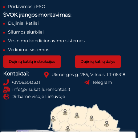
Pridavimas į ESO
ŠVOK įrangos montavimas:
Dujiniai katilai
Šilumos siurbliai
Vėsinimo kondicionavimo sistemos
Vėdinimo sistemos
Dujinių katilų instrukcijos
Dujinių katilų dalys
Kontaktai:
Ukmerges g. 285, Vilnius, LT-06318
+37063013331
Telegram
info@visukatiluremontas.lt
Dirbame visoje Lietuvoje