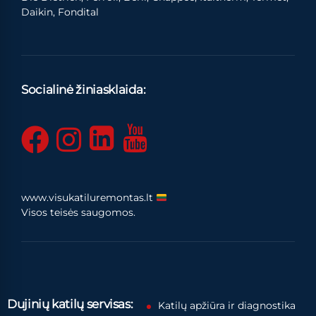
Daikin, Fondital
Socialinė žiniasklaida:
www.visukatiluremontas.lt
Visos teisės saugomos.
Dujinių katilų servisas:
Katilų apžiūra ir diagnostika