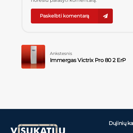
norėsiu parašyti komentarą.
Paskelbti komentarą
Ankstesnis
Immergas Victrix Pro 80 2 ErP
Dujinių kat