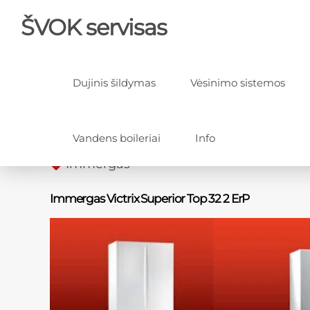
ŠVOK servisas
Dujinis šildymas
Vėsinimo sistemos
Vandens boileriai
Info
Immergas
Immergas Victrix Superior Top 32 2 ErP