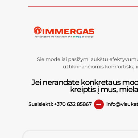
Šie modeliai pasižymi aukštu efektyvum
užtikrinančiomis komfortišką 
Jei nerandate konkretaus mod
kreiptis į mus, miel
Susisiekti: +370 632 85867
info@visukat