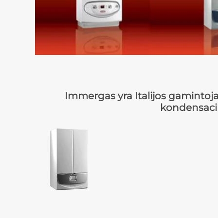
Immergas yra Italijos gamintoj
kondensacini