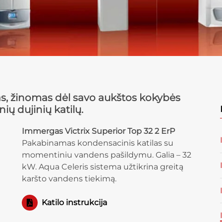
as, žinomas dėl savo aukštos kokybės
ų dujinių katilų.
Immergas Victrix Superior Top 32 2 ErP
Pakabinamas kondensacinis katilas su
momentiniu vandens pašildymu. Galia – 32
kW. Aqua Celeris sistema užtikrina greitą
karšto vandens tiekimą.
Katilo instrukcija