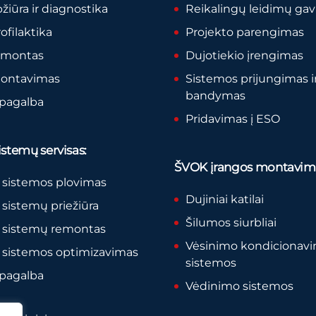
pžiūra ir diagnostika
Reikalingų leidimų ga
rofilaktika
Projekto parengimas
remontas
Dujotiekio įrengimas
montavimas
Sistemos prijungimas i
bandymas
 pagalba
Pridavimas į ESO
stemų servisas:
ŠVOK įrangos montavim
 sistemos plovimas
Dujiniai katilai
sistemų priežiūra
Šilumos siurbliai
 sistemų remontas
Vėsinimo kondicionav
 sistemos optimizavimas
sistemos
 pagalba
Vėdinimo sistemos