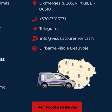
vimas
Ukmerges g. 285, Vilnius, LT-
06318
+37063013331
r
Telegram
info@visukatiluremontas.lt
Dirbame visoje Lietuvoje
as:
imo
Registruotis paslaugai