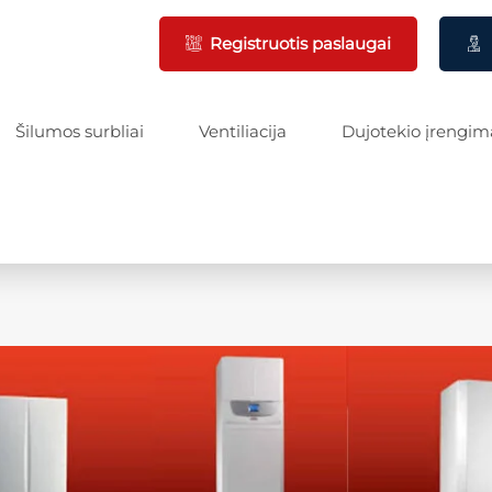
Registruotis paslaugai
Šilumos surbliai
Ventiliacija
Dujotekio įrengim