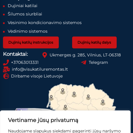
Dujiniai katilai
Šilumos siurbliai
Vėsinimo kondicionavimo sistemos
Vėdinimo sistemos
Dujinių katilų instrukcijos
Dujinių katilų dalys
Kontaktai:
Ukmerges g. 285, Vilnius, LT-06318
+37063013331
Telegram
info@visukatiluremontas.lt
Dirbame visoje Lietuvoje
Vertiname jūsų privatumą
Naudojame slapukus siekdami pagerinti jūsų naršymo