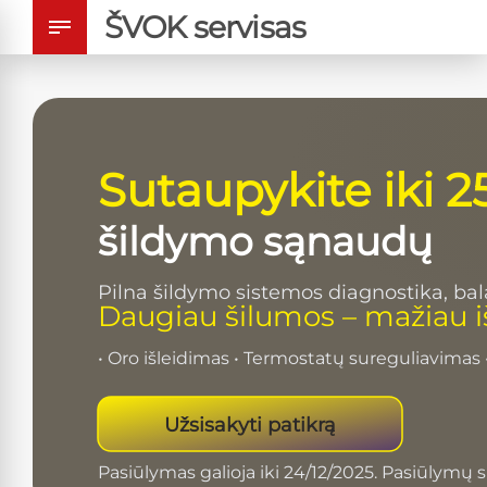
ŠVOK servisas
Sutaupykite iki 2
šildymo sąnaudų
Pilna šildymo sistemos diagnostika, ba
Daugiau šilumos – mažiau iš
Užsisakyti patikrą
Pasiūlymas galioja iki 24/12/2025. Pasiūlymų s