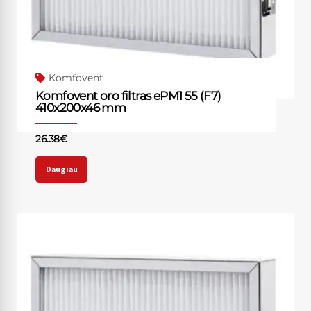
Komfovent
Komfovent oro filtras ePM1 55 (F7)
410x200x46 mm
26.38
€
Daugiau