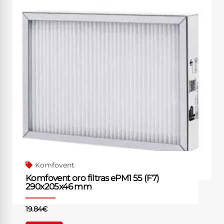
Komfovent
Komfovent oro filtras ePM1 55 (F7)
290x205x46 mm
19.84
€