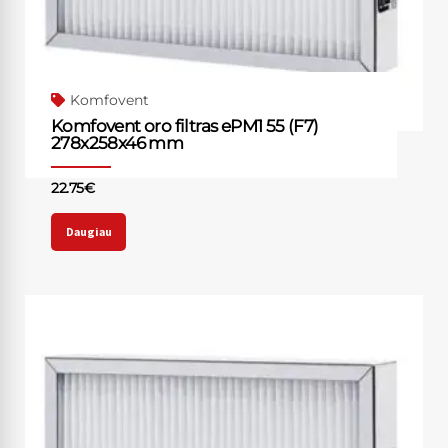
Komfovent
Komfovent oro filtras ePM1 55 (F7)
278x258x46 mm
22.75
€
Daugiau