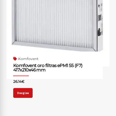
Komfovent
Komfovent oro filtras ePM1 55 (F7)
417x210x46 mm
26.14
€
Daugiau