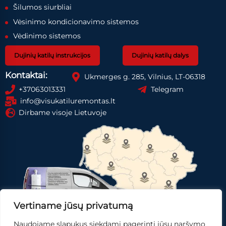
Šilumos siurbliai
Vėsinimo kondicionavimo sistemos
Vėdinimo sistemos
Dujinių katilų instrukcijos
Dujinių katilų dalys
Kontaktai:
Ukmerges g. 285, Vilnius, LT-06318
+37063013331
Telegram
info@visukatiluremontas.lt
Dirbame visoje Lietuvoje
Vertiname jūsų privatumą
Naudojame slapukus siekdami pagerinti jūsų naršymo