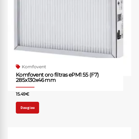
Komfovent
Komfovent oro filtras ePM1 55 (F7)
285x130x46 mm
15.49
€
Daugiau