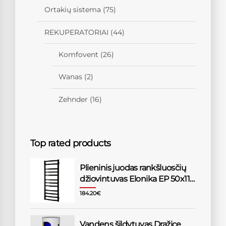
Ortakių sistema
(75)
REKUPERATORIAI
(44)
Komfovent
(26)
Wanas
(2)
Zehnder
(16)
Top rated products
Plieninis juodas rankšluosčių
džiovintuvas Elonika EP 50x118
KLD
184.20
€
Vandens šildytuvas Dražice