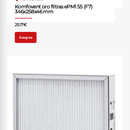
Komfovent oro filtras ePM1 55 (F7)
346x258x46 mm
25.17
€
Daugiau