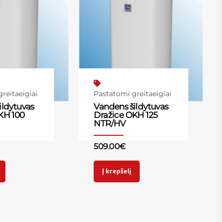
reitaeigiai
Pastatomi greitaeigiai
ildytuvas
Vandens šildytuvas
KH 100
Dražice OKH 125
NTR/HV
509.00
€
Į krepšelį