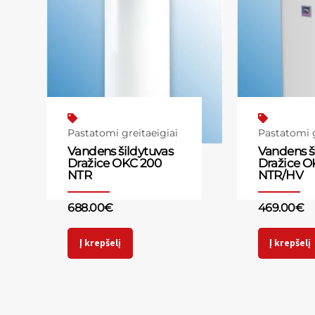
Pastatomi greitaeigiai
Pastatomi g
Vandens šildytuvas
Vandens š
Dražice OKC 200
Dražice O
NTR
NTR/HV
688.00
€
469.00
€
Į krepšelį
Į krepšelį