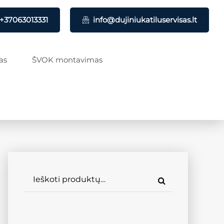
+37063013331
info@dujiniukatiluservisas.lt
as
ŠVOK montavimas