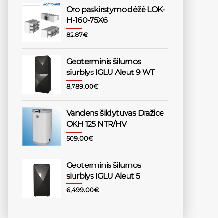
Oro paskirstymo dėžė LOK-
H-160-75X6
82.87
€
Geoterminis šilumos
siurblys IGLU Aleut 9 WT
8,789.00
€
Vandens šildytuvas Dražice
OKH 125 NTR/HV
509.00
€
Geoterminis šilumos
siurblys IGLU Aleut 5
6,499.00
€