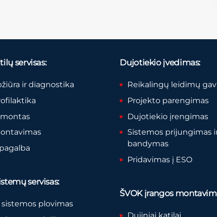
ilų servisas:
Dujotiekio įvedimas:
pžiūra ir diagnostika
Reikalingų leidimų ga
rofilaktika
Projekto parengimas
remontas
Dujotiekio įrengimas
montavimas
Sistemos prijungimas i
bandymas
 pagalba
Pridavimas į ESO
stemų servisas:
ŠVOK įrangos montavim
 sistemos plovimas
Dujiniai katilai