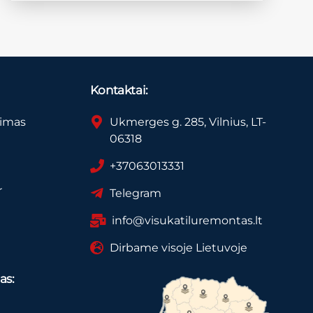
Kontaktai:
vimas
Ukmerges g. 285, Vilnius, LT-
06318
+37063013331
r
Telegram
info@visukatiluremontas.lt
Dirbame visoje Lietuvoje
as: