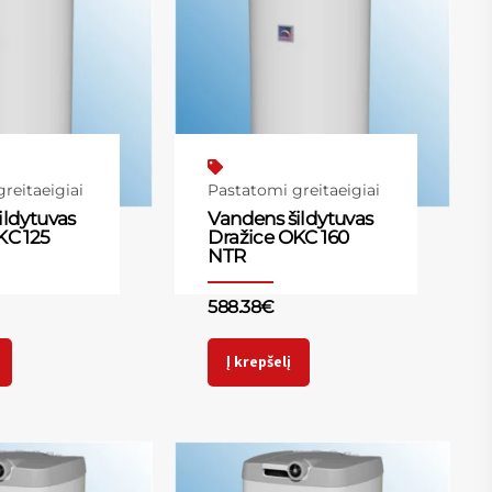
reitaeigiai
Pastatomi greitaeigiai
ildytuvas
Vandens šildytuvas
KC 125
Dražice OKC 160
NTR
588.38
€
Į krepšelį