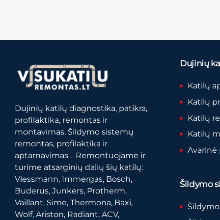
Dujinių kat
Katilų a
Katilų p
Dujinių katilų diagnostika, patikra,
Katilų 
profilaktika, remontas ir
montavimas. Šildymo sistemų
Katilų 
remontas, profilaktika ir
Avarinė
aptarnavimas . Remontuojame ir
turime atsarginių dalių šių katilų:
Viessmann, Immergas, Bosch,
Šildymo si
Buderus, Junkers, Protherm,
Vaillant, Sime, Thermona, Baxi,
Šildymo
Wolf, Ariston, Radiant, ACV,