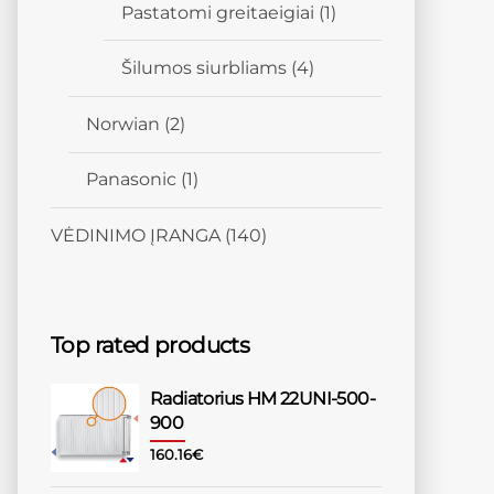
Pastatomi greitaeigiai
(1)
Šilumos siurbliams
(4)
Norwian
(2)
Panasonic
(1)
VĖDINIMO ĮRANGA
(140)
Top rated products
Radiatorius HM 22UNI-500-
900
160.16
€