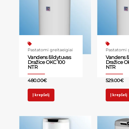
Pastatomi greitaeigiai
Pastatomi g
Vandens šildytuvas
Vandens š
Dražice OKC 100
Dražice O
NTR
NTR
480.00
€
529.00
€
Į krepšelį
Į krepšelį