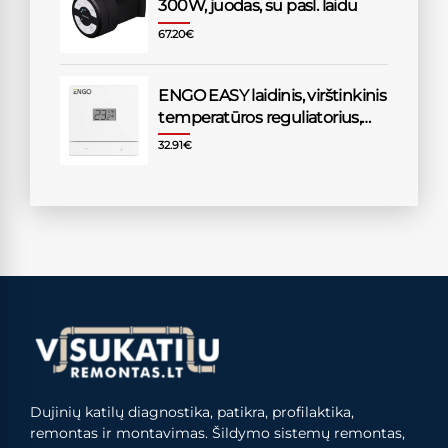
300W, juodas, su pasl. laidu
67.20
€
ENGO EASY laidinis, virštinkinis
temperatūros reguliatorius,
230V, baltas
32.91
€
Dujinių katilų diagnostika, patikra, profilaktika,
remontas ir montavimas. Šildymo sistemų remontas,