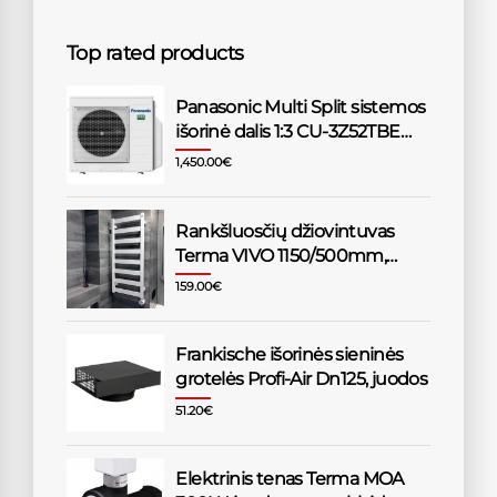
Top rated products
Panasonic Multi Split sistemos
išorinė dalis 1:3 CU-3Z52TBE
5,2/6,8kW
1,450.00
€
Rankšluosčių džiovintuvas
Terma VIVO 1150/500mm,
baltas
159.00
€
Frankische išorinės sieninės
grotelės Profi-Air Dn125, juodos
51.20
€
Elektrinis tenas Terma MOA