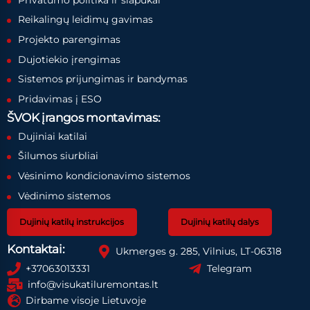
Reikalingų leidimų gavimas
Projekto parengimas
Dujotiekio įrengimas
Sistemos prijungimas ir bandymas
Pridavimas į ESO
ŠVOK įrangos montavimas:
Dujiniai katilai
Šilumos siurbliai
Vėsinimo kondicionavimo sistemos
Vėdinimo sistemos
Dujinių katilų instrukcijos
Dujinių katilų dalys
Kontaktai:
Ukmerges g. 285, Vilnius, LT-06318
+37063013331
Telegram
info@visukatiluremontas.lt
Dirbame visoje Lietuvoje