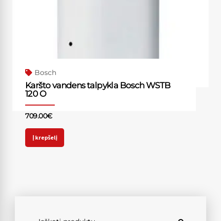
Bosch
Karšto vandens talpykla Bosch WSTB
120 O
709.00
€
Į krepšelį