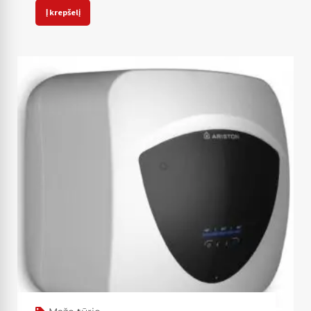
Į krepšelį