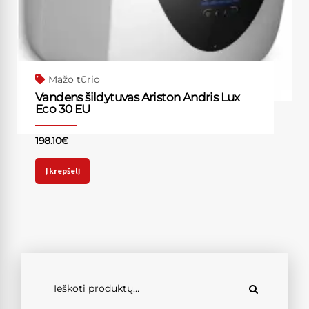
Mažo tūrio
Vandens šildytuvas Ariston Andris Lux
Eco 30 EU
198.10
€
Į krepšelį