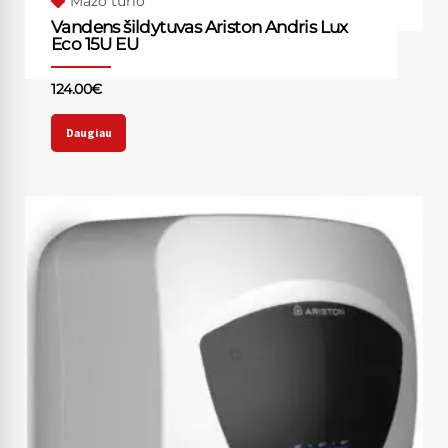
Mažo tūrio
Vandens šildytuvas Ariston Andris Lux
Eco 15U EU
124.00
€
Daugiau