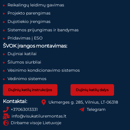
Reikalingų leidimų gavimas
Projekto parengimas
Dujotiekio įrengimas
Sistemos prijungimas ir bandymas
Pridavimas į ESO
ŠVOK įrangos montavimas:
Dujiniai katilai
Šilumos siurbliai
Vėsinimo kondicionavimo sistemos
Vėdinimo sistemos
Dujinių katilų instrukcijos
Dujinių katilų dalys
Kontaktai:
Ukmerges g. 285, Vilnius, LT-06318
+37063013331
Telegram
info@visukatiluremontas.lt
Dirbame visoje Lietuvoje