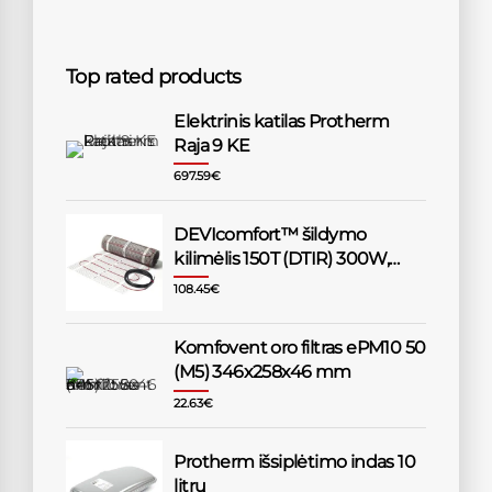
Top rated products
Elektrinis katilas Protherm
Raja 9 KE
697.59
€
DEVIcomfort™ šildymo
kilimėlis 150T (DTIR) 300W,
2,0m²
108.45
€
Komfovent oro filtras ePM10 50
(M5) 346x258x46 mm
22.63
€
Protherm išsiplėtimo indas 10
litrų