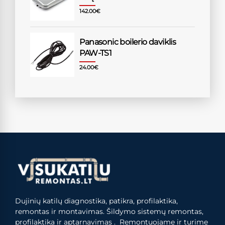
142.00
€
Panasonic boilerio daviklis
PAW-TS1
24.00
€
Dujinių katilų diagnostika, patikra, profilaktika,
remontas ir montavimas. Šildymo sistemų remontas,
profilaktika ir aptarnavimas . Remontuojame ir turime